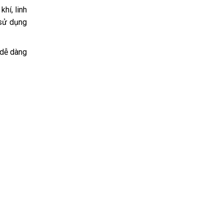
hí, linh
 sử dụng
 dễ dàng