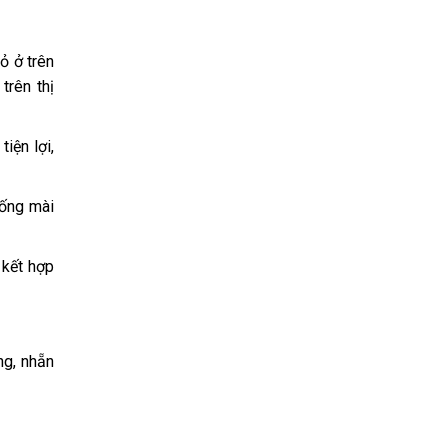
ỏ ở trên
trên thị
iện lợi,
hống mài
 kết hợp
g, nhẵn