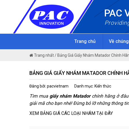
Skip
PAC 
to
content
Providin
Trang chủ
Về chúng
Trang nhất
/
Bảng Giá Giấy Nhám Matador Chính Hãn
BẢNG GIÁ GIẤY NHÁM MATADOR CHÍNH H
Đăng bởi: pacvietnam
Danh mục: Kiến thức
Tìm mua
giấy nhám Matador
chính hãng ở đâu?
giải mã cho bạn nhé! Đừng bỏ lỡ những thông tin 
XEM BẢNG GIÁ CÁC LOẠI NHÁM TẠI ĐÂY