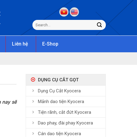
C
s
Liên hệ
E-Shop
DỤNG CỤ CẮT GỌT
Dụng Cụ Cắt Kyocera
Mảnh dao tiện Kyocera
m nay sẽ
Tiện rãnh, cắt đứt Kyocera
Dao phay, đài phay Kyocera
Cán dao tiện Kyocera