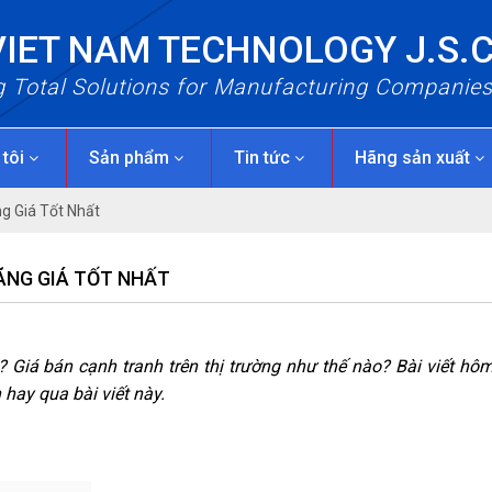
VIET NAM TECHNOLOGY J.S.
g Total Solutions for Manufacturing Companie
 tôi
Sản phẩm
Tin tức
Hãng sản xuất
g Giá Tốt Nhất
ÃNG GIÁ TỐT NHẤT
 Giá bán cạnh tranh trên thị trường như thế nào? Bài viết hô
hay qua bài viết này.