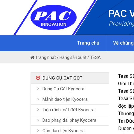
Skip
PAC 
to
content
Providin
Trang chủ
Về chúng
Trang nhất
/
Hãng sản xuất
/
TESA
Tesa S
DỤNG CỤ CẮT GỌT
Giới Th
Dụng Cụ Cắt Kyocera
Tesa SE
Tesa SE
Mảnh dao tiện Kyocera
độc lập
Tiện rãnh, cắt đứt Kyocera
Thương
Dao phay, đài phay Kyocera
Tại Đức
Duden v
Cán dao tiện Kyocera