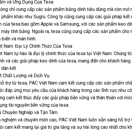
ẩm và Ứng Dụng Của Tesa
ông chỉ cung cấp các sản phẩm băng dính tiêu dùng mà còn mở r
 phẩm khác như Sugru. Công ty cũng cung cấp các giải pháp kết 
n của tesa bao gồm Apple và Samsung, với các sản phẩm keo dín
 máy tính bảng. Ngoài ra, tesa cũng cung cấp các sản phẩm cho 
 biến và màn hình.
t Nam: Đại Lý Chính Thức Của Tesa
t Nam tự hào là đại lý chính thức của tesa tại Việt Nam. Chúng 
nh và các giải pháp keo dính của tesa, mang đến cho khách hàng 
 dán kết.
 Chất Lượng và Dịch Vụ
hỗ trợ từ tesa, PAC Việt Nam cam kết cung cấp các sản phẩm chất 
ôi đáp ứng mọi yêu cầu của khách hàng trong các lĩnh vực như côn
g cam kết thúc đẩy các giải pháp bền vững và thân thiện với môi
ụng tài nguyên bền vững của tesa.
ũ Chuyên Nghiệp và Tận Tâm
h nghiệm và chuyên môn cao, PAC Việt Nam luôn sẵn sàng hỗ trợ 
ôi cam kết mang lại giá trị gia tăng và sự hài lòng cao nhất cho k