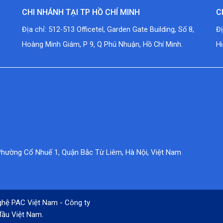
CHI NHÁNH TẠI TP HỒ CHÍ MINH
C
Địa chỉ: 512-513 Officetel, Garden Gate Building, Số 8,
Đ
Hoàng Minh Giám, P 9, Q Phú Nhuận, Hồ Chí Minh.
Hi
Phường Cổ Nhuế 1, Quận Bắc Từ Liêm, Hà Nội, Việt Nam
ghệ PAC Việt Nam - Công ty
 đầu Việt Nam.