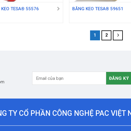
 KEO TESA® 55576
BĂNG KEO TESA® 59651
1
2
com
G TY CỔ PHẦN CÔNG NGHỆ PAC VIỆT