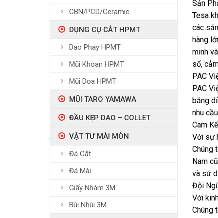
Sản Ph
CBN/PCD/Ceramic
Tesa kh
các sản
DỤNG CỤ CẮT HPMT
hàng lớ
Dao Phay HPMT
minh và
sổ, cảm
Mũi Khoan HPMT
PAC Việ
Mũi Doa HPMT
PAC Việ
MŨI TARO YAMAWA
băng dí
nhu cầu
ĐẦU KẸP DAO – COLLET
Cam Kết
VẬT TƯ MÀI MÒN
Với sự 
Chúng t
Đá Cắt
Nam cũn
Đá Mài
và sử d
Đội Ng
Giấy Nhám 3M
Với kin
Bùi Nhùi 3M
Chúng t