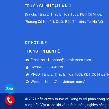
TRỤ SỞ CHÍNH TẠI HÀ NỘI
Địa chỉ: Tầng 2, Tháp B, Tòa T608, KĐT Cổ Nhuế,
Phường Cổ Nhuế 1, Quận Bắc Từ Liêm, Tp. Hà Nội.
ĐT HOTLINE
THÔNG TIN LIÊN HỆ
Email: sale1_online@pacvietnam.com
Hotline: 0986470139
VPGD: Tầng 2, Tháp B, Tòa T608, KĐT Cổ Nhuế, 
Website: https://pacvietnam.com/
© 2021 bản quyền thuộc về Công ty cổ phần công n
cung cấp Vật tư cơ khí và thiết bị công nghiệp hàng