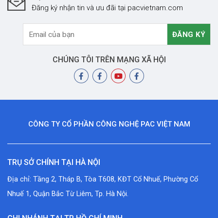
Đăng ký nhận tin và ưu đãi tại pacvietnam.com
CHÚNG TÔI TRÊN MẠNG XÃ HỘI
CÔNG TY CỔ PHẦN CÔNG NGHỆ PAC VIỆT NAM
TRỤ SỞ CHÍNH TẠI HÀ NỘI
Địa chỉ: Tầng 2, Tháp B, Tòa T608, KĐT Cổ Nhuế, Phường Cổ
Nhuế 1, Quận Bắc Từ Liêm, Tp. Hà Nội.