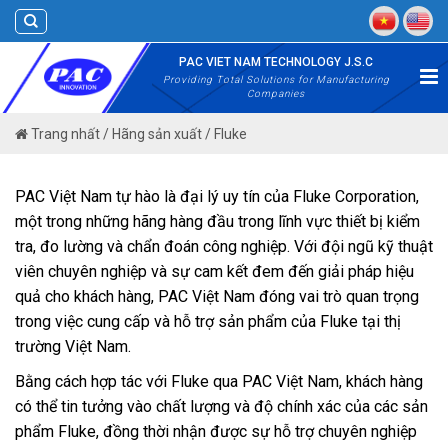
Skip
to
content
PAC VIET NAM TECHNOLOGY J.S.C
Providing Total Solutions for Manufacturing
Companies
Trang nhất
/
Hãng sản xuất
/
Fluke
PAC Việt Nam tự hào là đại lý uy tín của Fluke Corporation,
một trong những hãng hàng đầu trong lĩnh vực thiết bị kiểm
tra, đo lường và chẩn đoán công nghiệp. Với đội ngũ kỹ thuật
viên chuyên nghiệp và sự cam kết đem đến giải pháp hiệu
quả cho khách hàng, PAC Việt Nam đóng vai trò quan trọng
trong việc cung cấp và hỗ trợ sản phẩm của Fluke tại thị
trường Việt Nam.
Bằng cách hợp tác với Fluke qua PAC Việt Nam, khách hàng
có thể tin tưởng vào chất lượng và độ chính xác của các sản
phẩm Fluke, đồng thời nhận được sự hỗ trợ chuyên nghiệp