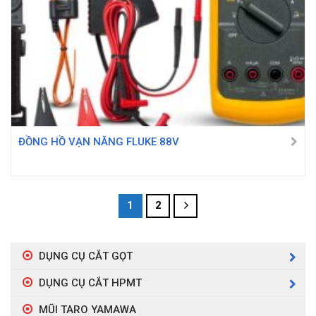
ĐỒNG HỒ VẠN NĂNG FLUKE 88V
1
2
DỤNG CỤ CẮT GỌT
DỤNG CỤ CẮT HPMT
MŨI TARO YAMAWA