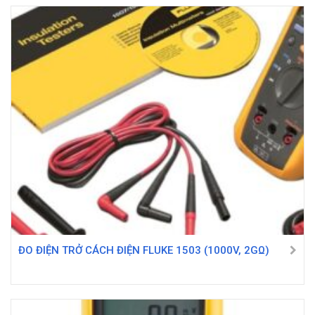
ĐO ĐIỆN TRỞ CÁCH ĐIỆN FLUKE 1503 (1000V, 2GΩ)