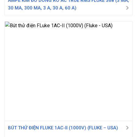
AMPE KÌM ĐO DÒNG RÒ AC TRUE RMS FLUKE 368 (3 MA,
30 MA, 300 MA, 3 A, 30 A, 60 A)
BÚT THỬ ĐIỆN FLUKE 1AC-II (1000V) (FLUKE – USA)