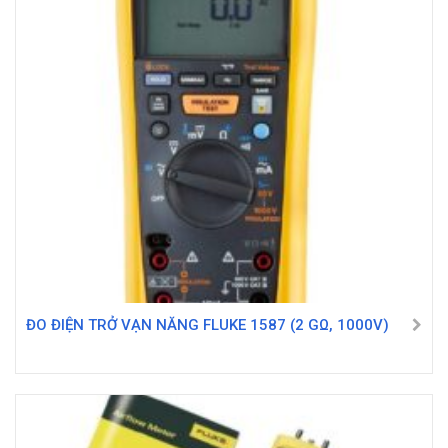
ĐO ĐIỆN TRỞ VẠN NĂNG FLUKE 1587 (2 GΩ, 1000V)