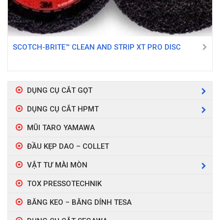
SCOTCH-BRITE™ CLEAN AND STRIP XT PRO DISC
DỤNG CỤ CẮT GỌT
DỤNG CỤ CẮT HPMT
MŨI TARO YAMAWA
ĐẦU KẸP DAO – COLLET
VẬT TƯ MÀI MÒN
TOX PRESSOTECHNIK
BĂNG KEO – BĂNG DÍNH TESA