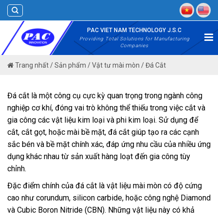
Skip
to
content
PAC VIET NAM TECHNOLOGY J.S.C
Providing Total Solutions for Manufacturing
Companies
Trang nhất
/
Sản phẩm
/
Vật tư mài mòn
/
Đá Cắt
Đá cắt là một công cụ cực kỳ quan trọng trong ngành công
nghiệp cơ khí, đóng vai trò không thể thiếu trong việc cắt và
gia công các vật liệu kim loại và phi kim loại. Sử dụng để
cắt, cắt gọt, hoặc mài bề mặt, đá cắt giúp tạo ra các cạnh
sắc bén và bề mặt chính xác, đáp ứng nhu cầu của nhiều ứng
dụng khác nhau từ sản xuất hàng loạt đến gia công tùy
chỉnh.
Đặc điểm chính của đá cắt là vật liệu mài mòn có độ cứng
cao như corundum, silicon carbide, hoặc công nghệ Diamond
và Cubic Boron Nitride (CBN). Những vật liệu này có khả