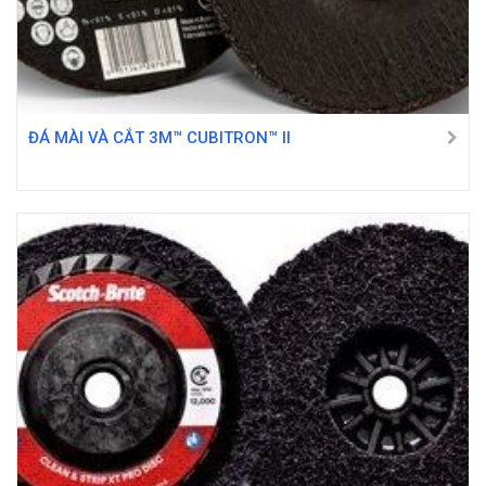
ĐÁ MÀI VÀ CẮT 3M™ CUBITRON™ II