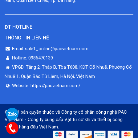
Nam, Quận Liên Chiểu, Tp. Đà Nẵng.
ĐT HOTLINE
THÔNG TIN LIÊN HỆ
Email: sale1_online@pacvietnam.com
Hotline: 0986470139
VPGD: Tầng 2, Tháp B, Tòa T608, KĐT Cổ Nhuế, Phường Cổ
Nhuế 1, Quận Bắc Từ Liêm, Hà Nội, Việt Nam
Website: https://pacvietnam.com/
© 2021 bản quyền thuộc về Công ty cổ phần công nghệ PAC
Việt Nam - Công ty cung cấp Vật tư cơ khí và thiết bị công
nghiệp hàng đầu Việt Nam.