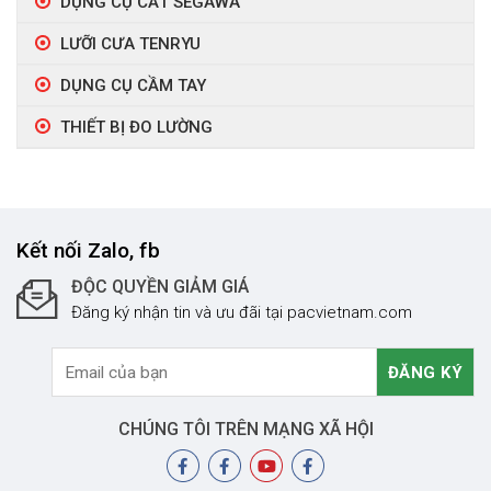
DỤNG CỤ CẮT SEGAWA
LƯỠI CƯA TENRYU
DỤNG CỤ CẦM TAY
THIẾT BỊ ĐO LƯỜNG
Kết nối Zalo, fb
ĐỘC QUYỀN GIẢM GIÁ
Đăng ký nhận tin và ưu đãi tại pacvietnam.com
CHÚNG TÔI TRÊN MẠNG XÃ HỘI