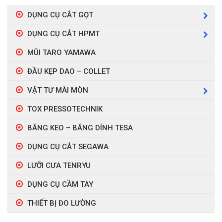
DỤNG CỤ CẮT GỌT
DỤNG CỤ CẮT HPMT
MŨI TARO YAMAWA
ĐẦU KẸP DAO – COLLET
VẬT TƯ MÀI MÒN
TOX PRESSOTECHNIK
BĂNG KEO – BĂNG DÍNH TESA
DỤNG CỤ CẮT SEGAWA
LƯỠI CƯA TENRYU
DỤNG CỤ CẦM TAY
THIẾT BỊ ĐO LƯỜNG