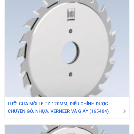
LƯỠI CƯA MỒI LEITZ 120MM, ĐIỀU CHỈNH ĐƯỢC
CHUYÊN GỖ, NHỰA, VERNEER VÀ GIẤY (165404)