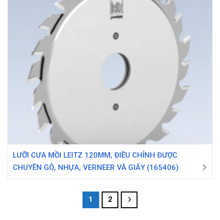
LƯỠI CƯA MỒI LEITZ 120MM, ĐIỀU CHỈNH ĐƯỢC
CHUYÊN GỖ, NHỰA, VERNEER VÀ GIẤY (165406)
1
2