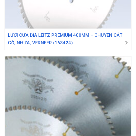
LƯỠI CƯA ĐĨA LEITZ PREMIUM 400MM – CHUYÊN CẮT
GỖ, NHỰA, VERNEER (163424)