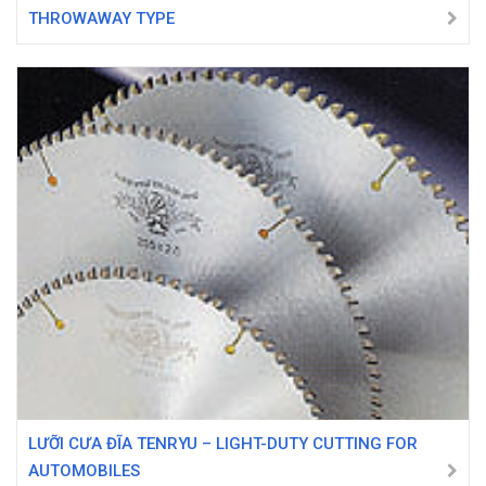
THROWAWAY TYPE
LƯỠI CƯA ĐĨA TENRYU – LIGHT-DUTY CUTTING FOR
AUTOMOBILES