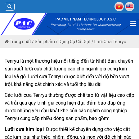
Skip
to
content
PAC VIET NAM TECHNOLOGY J.S.C
Providing Total Solutions for Manufacturing
Companies
Trang nhất
/
Sản phẩm
/
Dụng Cụ Cắt Gọt
/
Lưỡi Cưa Tenryu
Tenryu là một thương hiệu nổi tiếng đến từ Nhật Bản, chuyên
sản xuất lưỡi cưa chất lượng cao cho ngành gia công kim
loại và gỗ. Lưỡi cưa Tenryu được biết đến với độ bền vượt
trội, khả năng cắt chính xác và tuổi thọ lâu dài.
Các lưỡi cưa Tenryu thường được chế tạo từ vật liệu cao cấp
và trải qua quy trình gia công hiện đại, đảm bảo đáp ứng
được những yêu cầu khắt khe của các ngành công nghiệp.
Tenryu cung cấp nhiều dòng sản phẩm, bao gồm:
Lưỡi cưa kim loại
: Được thiết kế chuyên dụng cho việc cắt
các kim loại như thép, nhôm, đồng, và inox với độ chính xác