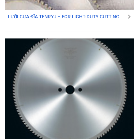
LƯỠI CƯA ĐĨA TENRYU – FOR LIGHT-DUTY CUTTING