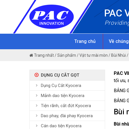
Skip
PAC 
to
content
Providin
Trang chủ
Về chúng
Trang nhất
/
Sản phẩm
/
Vật tư mài mòn
/
Bùi Nhùi
PAC V
DỤNG CỤ CẮT GỌT
tối ưu,
Dụng Cụ Cắt Kyocera
BẢNG G
Mảnh dao tiện Kyocera
BẢNG G
Tiện rãnh, cắt đứt Kyocera
Bùi 
Dao phay, đài phay Kyocera
Bùi nh
Cán dao tiện Kyocera