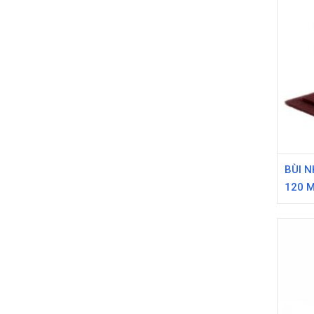
BÙI N
120 