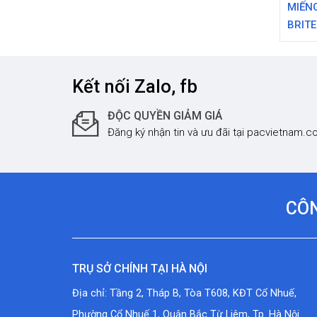
MIẾNG
BRITE
IN
Kết nối Zalo, fb
ĐỘC QUYỀN GIẢM GIÁ
Đăng ký nhận tin và ưu đãi tại pacvietnam.
CÔN
TRỤ SỞ CHÍNH TẠI HÀ NỘI
Địa chỉ: Tầng 2, Tháp B, Tòa T608, KĐT Cổ Nhuế,
Phường Cổ Nhuế 1, Quận Bắc Từ Liêm, Tp. Hà Nội.