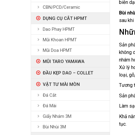
biên dạ
CBN/PCD/Ceramic
Bùi nh
DỤNG CỤ CẮT HPMT
sau khi
Dao Phay HPMT
Nhữn
Mũi Khoan HPMT
Sản p
Mũi Doa HPMT
không d
nhám ho
MŨI TARO YAMAWA
Xử lý h
ĐẦU KẸP DAO – COLLET
loại, g
VẬT TƯ MÀI MÒN
Tương t
Đá Cắt
Sản phẩ
Đá Mài
Làm sạc
Khả năn
Giấy Nhám 3M
tục.
Bùi Nhùi 3M