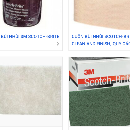
BÙI NHÙI 3M SCOTCH-BRITE
CUỘN BÙI NHÙI SCOTCH-BR
1
CLEAN AND FINISH, QUY CÁ
IN X 30 FT, KHÔNG ĐỘ HẠT