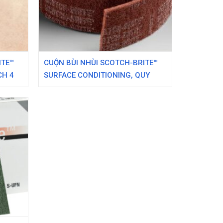
ITE™
CUỘN BÙI NHÙI SCOTCH-BRITE™
CH 4
SURFACE CONDITIONING, QUY
CÁCH 12 IN X 30 FT, ĐỘ HẠT RẤT
MỊN (VFN)