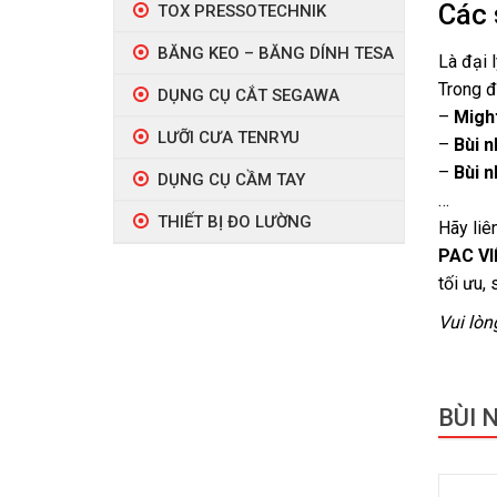
Các 
TOX PRESSOTECHNIK
BĂNG KEO – BĂNG DÍNH TESA
Là đại 
Trong đ
DỤNG CỤ CẮT SEGAWA
–
Migh
LƯỠI CƯA TENRYU
–
Bùi n
–
Bùi n
DỤNG CỤ CẦM TAY
…
THIẾT BỊ ĐO LƯỜNG
Hãy liê
PAC V
tối ưu,
Vui lòn
BÙI 