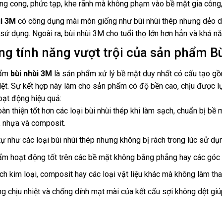
ng cong, phức tạp, khe rãnh mà không phạm vào bề mặt gia công,
ùi 3M
có công dụng mài mòn giống như bùi nhùi thép nhưng dẻo dai
 sử dụng. Ngoài ra, bùi nhùi 3M cho tuổi thọ lớn hơn hẳn và khả 
g tính năng vượt trội của sản phẩm B
hẩm
bùi nhùi 3M
là sản phẩm xử lý bề mặt duy nhất có cấu tạo gồ
ệt. Sự kết hợp này làm cho sản phẩm có độ bền cao, chịu được l
ạt động hiệu quả:
oàn thiện tốt hơn các loại bùi nhùi thép khi làm sạch, chuẩn bị bề 
ỗ, nhựa và composit.
ự như các loại bùi nhùi thép nhưng không bị rách trong lúc sử dụng
m hoạt động tốt trên các bề mặt không bằng phẳng hay các góc 
h kim loại, composit hay các loại vật liệu khác mà không làm th
g chịu nhiệt và chống dính mạt mài của kết cấu sợi không dệt gi