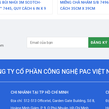
 BÙI NHÙI 3M SCOTCH-
MIẾNG CHÀ NHÁM S/B 7496
™ 7445, QUY CÁCH 6 IN X 9
CÁCH 35CM X 39CM
com
G TY CỔ PHẦN CÔNG NGHỆ PAC VIỆT
CHI NHÁNH TẠI TP HỒ CHÍ MINH
C
Địa chỉ: 512-513 Officetel, Garden Gate Building, Số 8,
Đ
Hoàng Minh Giám, P 9, Q Phú Nhuận, Hồ Chí Minh.
Hi