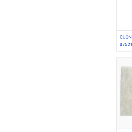
CUỘN 
0752