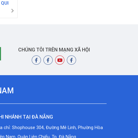
 QUI
CHÚNG TÔI TRÊN MẠNG XÃ HỘI
 NAM
HI NHÁNH TẠI ĐÀ NẴNG
ịa chỉ: Shophouse 304, Đường Mê Linh, Phường Hòa
ệp Nam, Quận Liên Chiểu, Tp. Đà Nẵng.