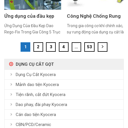
Ứng dụng của đầu kẹp
Công Nghệ Chống Rung
dao Rego-Fix trong gia
Độc Quyền Của Đầu Kẹp
Ứng Dụng Của Đầu Kẹp Dao
Trong gia công cơ khí chính xác,
công 5 trục
Dao Rego-Fix
Rego-Fix Trong Gia Công 5 Trục
sự rung động của dụng cụ cắt là
Gia công 5 trục (5-axis
một yếu tố quan trọng ảnh
machining) là một kỹ thuật tiên
hưởng đến chất lượng gia công,
1
2
3
4
…
53
tiến trong ngành cơ khí, cho
độ chính xác và tuổi thọ của
phép gia công các chi tiết phức
dụng cụ. Để khắc phục vấn đề
tạp với độ chính xác và hiệu quả
này, Rego-Fix đã phát triển một
DỤNG CỤ CẮT GỌT
cao. Tuy nhiên, với yêu cầu gia
công nghệ chống rung độc
Dụng Cụ Cắt Kyocera
công ở nhiều góc […]
quyền, giúp tối […]
Mảnh dao tiện Kyocera
Tiện rãnh, cắt đứt Kyocera
Dao phay, đài phay Kyocera
Cán dao tiện Kyocera
CBN/PCD/Ceramic