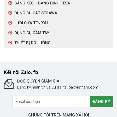
BĂNG KEO – BĂNG DÍNH TESA
DỤNG CỤ CẮT SEGAWA
LƯỠI CƯA TENRYU
DỤNG CỤ CẦM TAY
THIẾT BỊ ĐO LƯỜNG
Kết nối Zalo, fb
ĐỘC QUYỀN GIẢM GIÁ
Đăng ký nhận tin và ưu đãi tại pacvietnam.com
CHÚNG TÔI TRÊN MẠNG XÃ HỘI