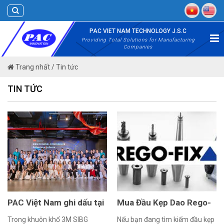
Skip
to
content
PAC VIET NAM TECHNOLOGY J.S.C
Providing Total Solutions for Manufacturing
Companies
Trang nhất
/
Tin tức
TIN TỨC
PAC Việt Nam ghi dấu tại
Mua Đầu Kẹp Dao Rego-
3M SIBG Channel
Fix ở đâu?
Trong khuôn khổ 3M SIBG
Nếu bạn đang tìm kiếm đầu kẹp