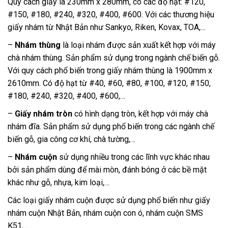
Quy cách giấy là 230mm x 280mm, có các độ hạt: #120,
#150, #180, #240, #320, #400, #600. Với các thương hiệu
giấy nhám từ Nhật Bản như Sankyo, Riken, Kovax, TOA,…
–
Nhám thùng
là loại nhám được sản xuất kết hợp với máy
chà nhám thùng. Sản phẩm sử dụng trong ngành chế biến gỗ.
Với quy cách phổ biến trong giấy nhám thùng là 1900mm x
2610mm. Có độ hạt từ #40, #60, #80, #100, #120, #150,
#180, #240, #320, #400, #600,…
–
Giấy nhám tròn
có hình dạng tròn, kết hợp với máy chà
nhám đĩa. Sản phẩm sử dụng phổ biến trong các ngành chế
biến gỗ, gia công cơ khí, chà tường,…
–
Nhám cuộn
sử dụng nhiều trong các lĩnh vực khác nhau
bởi sản phẩm dùng để mài mòn, đánh bóng ở các bề mặt
khác như gỗ, nhựa, kim loại,…
Các loại giấy nhám cuộn được sử dụng phổ biến như giấy
nhám cuộn Nhật Bản, nhám cuộn con ó, nhám cuộn SMS
K51,…