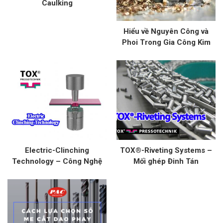
Caulking
Hiểu về Nguyên Công và
Phoi Trong Gia Công Kim
Loại: Kỹ Thuật và Ứng Dụng
Electric-Clinching
TOX®-Riveting Systems –
Technology – Công Nghệ
Mối ghép Đinh Tán
Mối Nối Không Hàn Trong
Ngành Điện, Điện Tử