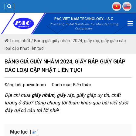
Skip
to
content
PAC VIET NAM TECHNOLOGY J.S.C
Providing Total Solutions for Manufacturing
Companies
Trang nhất
/
Bảng giá giấy nhám 2024, giấy ráp, giấy giáp các
loại cập nhật liên tục!
BẢNG GIÁ GIẤY NHÁM 2024, GIẤY RÁP, GIẤY GIÁP
CÁC LOẠI CẬP NHẬT LIÊN TỤC!
Đăng bởi: pacvietnam
Danh mục: Kiến thức
Địa chỉ mua
giấy nhám,
giấy ráp, giấy giáp uy tín, chất
lượng ở đâu? Cùng chúng tôi tham khảo qua bài viết dưới
đây để có câu trả lời nhé!
Mục lục
ẩn