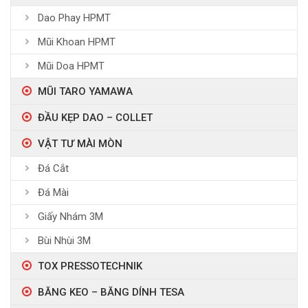
Dao Phay HPMT
Mũi Khoan HPMT
Mũi Doa HPMT
MŨI TARO YAMAWA
ĐẦU KẸP DAO – COLLET
VẬT TƯ MÀI MÒN
Đá Cắt
Đá Mài
Giấy Nhám 3M
Bùi Nhùi 3M
TOX PRESSOTECHNIK
BĂNG KEO – BĂNG DÍNH TESA