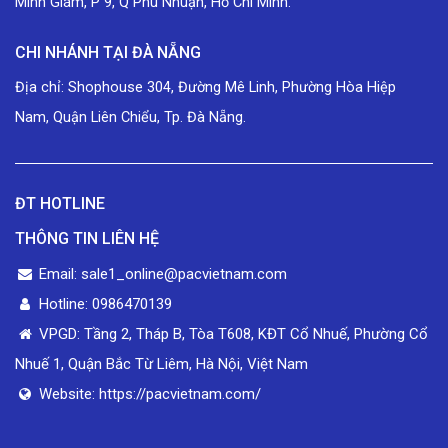
Minh Giám, P 9, Q Phú Nhuận, Hồ Chí Minh.
CHI NHÁNH TẠI ĐÀ NẴNG
Địa chỉ: Shophouse 304, Đường Mê Linh, Phường Hòa Hiệp
Nam, Quận Liên Chiểu, Tp. Đà Nẵng.
ĐT HOTLINE
THÔNG TIN LIÊN HỆ
Email: sale1_online@pacvietnam.com
Hotline: 0986470139
VPGD: Tầng 2, Tháp B, Tòa T608, KĐT Cổ Nhuế, Phường Cổ
Nhuế 1, Quận Bắc Từ Liêm, Hà Nội, Việt Nam
Website: https://pacvietnam.com/