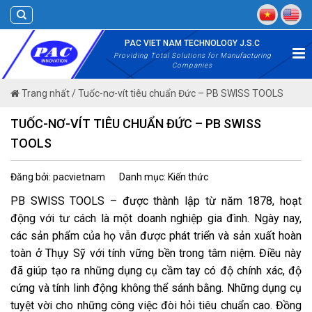
Skip
to
content
PAC VIET NAM TECHNOLOGY J.S.C
Providing Total Solutions for Manufacturing
Companies
Trang nhất
/
Tuốc-nơ-vít tiêu chuẩn Đức – PB SWISS TOOLS
TUỐC-NƠ-VÍT TIÊU CHUẨN ĐỨC – PB SWISS
TOOLS
Đăng bởi: pacvietnam
Danh mục: Kiến thức
PB SWISS TOOLS – được thành lập từ năm 1878, hoạt
động với tư cách là một doanh nghiệp gia đình. Ngày nay,
các sản phẩm của họ vẫn được phát triển và sản xuất hoàn
toàn ở Thụy Sỹ với tính vững bền trong tâm niệm. Điều này
đã giúp tạo ra những dụng cụ cầm tay có độ chính xác, độ
cứng và tính linh động không thể sánh bằng. Những dụng cụ
tuyệt vời cho những công việc đòi hỏi tiêu chuẩn cao. Đồng