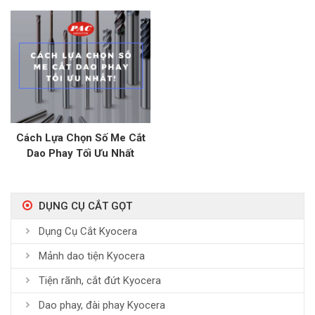
Mối Nối Không Hàn Trong
Ngành Điện, Điện Tử
Cách Lựa Chọn Số Me Cắt
Dao Phay Tối Ưu Nhất
DỤNG CỤ CẮT GỌT
Dụng Cụ Cắt Kyocera
Mảnh dao tiện Kyocera
Tiện rãnh, cắt đứt Kyocera
Dao phay, đài phay Kyocera