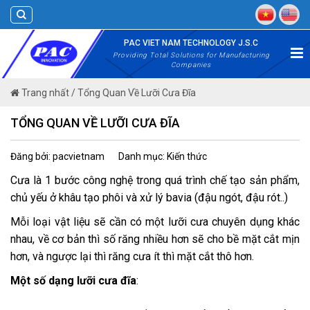
Skip
to
content
PAC VIET NAM TECHNOLOGY J.S.C
Providing Total Solutions for Manufacturing
Companies
Trang nhất
/
Tổng Quan Về Lưỡi Cưa Đĩa
TỔNG QUAN VỀ LƯỠI CƯA ĐĨA
Đăng bởi: pacvietnam
Danh mục: Kiến thức
Cưa là 1 bước công nghệ trong quá trình chế tạo sản phẩm,
chủ yếu ở khâu tạo phôi và xử lý bavia (đậu ngót, đậu rót..)
Mỗi loại vật liệu sẽ cần có một lưỡi cưa chuyên dụng khác
nhau, về cơ bản thì số răng nhiều hơn sẽ cho bề mặt cắt mịn
hơn, và ngược lại thì răng cưa ít thì mặt cắt thô hơn.
Một số dạng lưỡi cưa đĩa
: