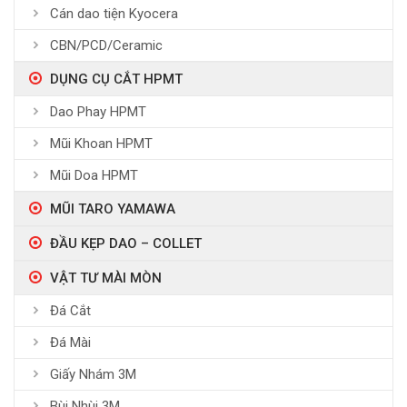
Cán dao tiện Kyocera
CBN/PCD/Ceramic
DỤNG CỤ CẮT HPMT
Dao Phay HPMT
Mũi Khoan HPMT
Mũi Doa HPMT
MŨI TARO YAMAWA
ĐẦU KẸP DAO – COLLET
VẬT TƯ MÀI MÒN
Đá Cắt
Đá Mài
Giấy Nhám 3M
Bùi Nhùi 3M