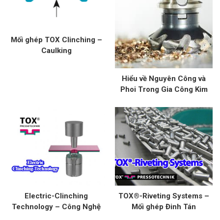
Mối ghép TOX Clinching –
Caulking
Hiểu về Nguyên Công và
Phoi Trong Gia Công Kim
Loại: Kỹ Thuật và Ứng Dụng
Electric-Clinching
TOX®-Riveting Systems –
Technology – Công Nghệ
Mối ghép Đinh Tán
Mối Nối Không Hàn Trong