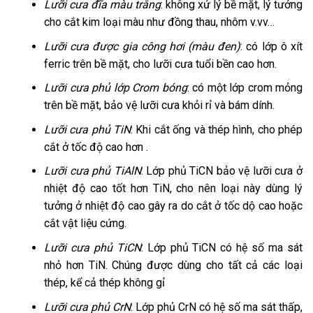
Lưỡi cưa đĩa màu trắng
: không xử lý bề mặt, lý tưởng
cho cắt kim loại màu như đồng thau, nhôm v.vv…
Lưỡi cưa được gia công hơi (màu đen)
: có lớp ô xít
ferric trên bề mặt, cho lưỡi cưa tuổi bền cao hơn.
Lưỡi cưa phủ lớp Crom bóng
: có một lớp crom mỏng
trên bề mặt, bảo vệ lưỡi cưa khỏi rỉ và bám dính.
Lưỡi cưa phủ TiN
: Khi cắt ống và thép hình, cho phép
cắt ở tốc độ cao hơn .
Lưỡi cưa phủ TiAlN
: Lớp phủ TiCN bảo vệ lưỡi cưa ở
nhiệt độ cao tốt hơn TiN, cho nên loại này dùng lý
tưởng ở nhiệt độ cao gây ra do cắt ở tốc dộ cao hoặc
cắt vật liệu cứng.
Lưỡi cưa phủ TiCN
: Lớp phủ TiCN có hệ số ma sát
nhỏ hơn TiN. Chúng được dùng cho tất cả các loại
thép, kể cả thép không gỉ
Lưỡi cưa phủ CrN
: Lớp phủ CrN có hệ số ma sát thấp,