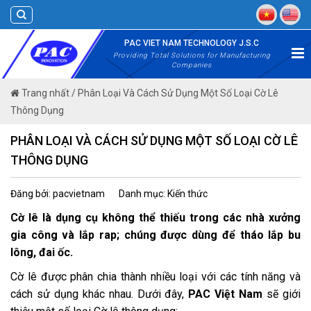
Skip
to
content
PAC VIET NAM TECHNOLOGY J.S.C
Providing Total Solutions for Manufacturing
Companies
Trang nhất
/
Phân Loại Và Cách Sử Dụng Một Số Loại Cờ Lê
Thông Dụng
PHÂN LOẠI VÀ CÁCH SỬ DỤNG MỘT SỐ LOẠI CỜ LÊ
THÔNG DỤNG
Đăng bởi: pacvietnam
Danh mục: Kiến thức
Cờ lê là dụng cụ không thể thiếu trong các nhà xưởng
gia công và lắp rap; chúng được dùng để tháo lắp bu
lông, đai ốc.
Cờ lê được phân chia thành nhiều loại với các tính năng và
cách sử dụng khác nhau. Dưới đây,
PAC Việt Nam
sẽ giới