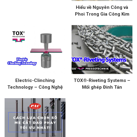
Hiểu về Nguyên Công và
Phoi Trong Gia Công Kim
Loại: Kỹ Thuật và Ứng Dụng
Electric-Clinching
TOX®-Riveting Systems –
Technology – Công Nghệ
Mối ghép Đinh Tán
Mối Nối Không Hàn Trong
Ngành Điện, Điện Tử