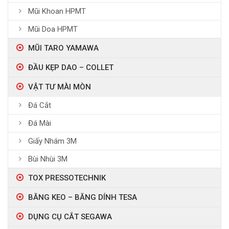
Mũi Khoan HPMT
Mũi Doa HPMT
MŨI TARO YAMAWA
ĐẦU KẸP DAO – COLLET
VẬT TƯ MÀI MÒN
Đá Cắt
Đá Mài
Giấy Nhám 3M
Bùi Nhùi 3M
TOX PRESSOTECHNIK
BĂNG KEO – BĂNG DÍNH TESA
DỤNG CỤ CẮT SEGAWA