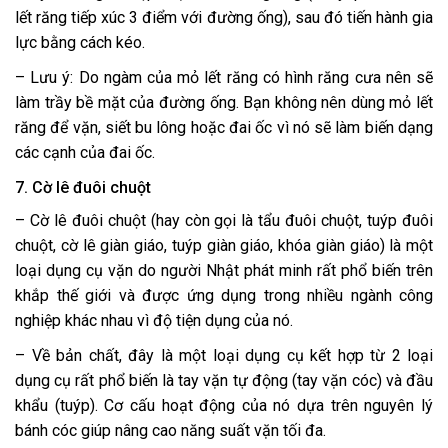
lết răng tiếp xúc 3 điểm với đường ống), sau đó tiến hành gia
lực bằng cách kéo.
– Lưu ý: Do ngàm của mỏ lết răng có hình răng cưa nên sẽ
làm trầy bề mặt của đường ống. Bạn không nên dùng mỏ lết
răng để vặn, siết bu lông hoặc đai ốc vì nó sẽ làm biến dạng
các cạnh của đai ốc.
7. Cờ lê đuôi chuột
– Cờ lê đuôi chuột (hay còn gọi là tẩu đuôi chuột, tuýp đuôi
chuột, cờ lê giàn giáo, tuýp giàn giáo, khóa giàn giáo) là một
loại dụng cụ vặn do người Nhật phát minh rất phổ biến trên
khắp thế giới và được ứng dụng trong nhiều ngành công
nghiệp khác nhau vì độ tiện dụng của nó.
– Về bản chất, đây là một loại dụng cụ kết hợp từ 2 loại
dụng cụ rất phổ biến là tay vặn tự động (tay vặn cóc) và đầu
khẩu (tuýp). Cơ cấu hoạt động của nó dựa trên nguyên lý
bánh cóc giúp nâng cao năng suất vặn tối đa.