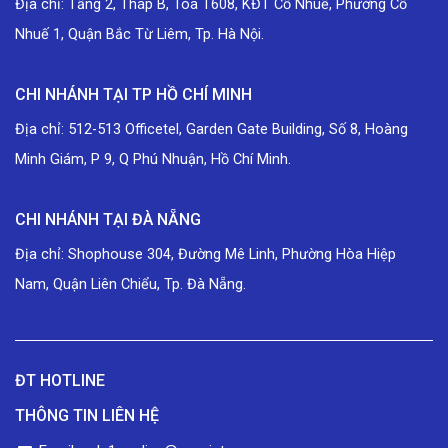
Địa chỉ: Tầng 2, Tháp B, Tòa T608, KĐT Cổ Nhuế, Phường Cổ
Nhuế 1, Quận Bắc Từ Liêm, Tp. Hà Nội.
CHI NHÁNH TẠI TP HỒ CHÍ MINH
Địa chỉ: 512-513 Officetel, Garden Gate Building, Số 8, Hoàng
Minh Giám, P 9, Q Phú Nhuận, Hồ Chí Minh.
CHI NHÁNH TẠI ĐÀ NẴNG
Địa chỉ: Shophouse 304, Đường Mê Linh, Phường Hòa Hiệp
Nam, Quận Liên Chiểu, Tp. Đà Nẵng.
ĐT HOTLINE
THÔNG TIN LIÊN HỆ