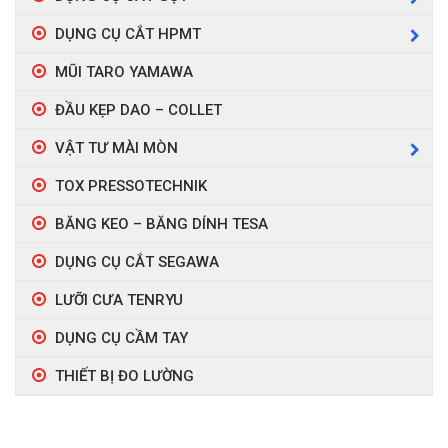
DỤNG CỤ CẮT HPMT
MŨI TARO YAMAWA
ĐẦU KẸP DAO – COLLET
VẬT TƯ MÀI MÒN
TOX PRESSOTECHNIK
BĂNG KEO – BĂNG DÍNH TESA
DỤNG CỤ CẮT SEGAWA
LƯỠI CƯA TENRYU
DỤNG CỤ CẦM TAY
THIẾT BỊ ĐO LƯỜNG