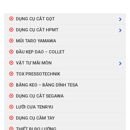
DỤNG CỤ CẮT GỌT
DỤNG CỤ CẮT HPMT
MŨI TARO YAMAWA
ĐẦU KẸP DAO – COLLET
VẬT TƯ MÀI MÒN
TOX PRESSOTECHNIK
BĂNG KEO – BĂNG DÍNH TESA
DỤNG CỤ CẮT SEGAWA
LƯỠI CƯA TENRYU
DỤNG CỤ CẦM TAY
THIẾT BỊ ĐO LƯỜNG