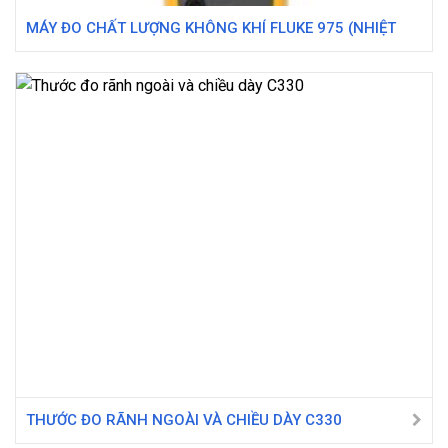
MÁY ĐO CHẤT LƯỢNG KHÔNG KHÍ FLUKE 975 (NHIỆT
ĐỘ, ĐỘ ẨM, CO, CO2)
THƯỚC ĐO RÃNH NGOÀI VÀ CHIỀU DÀY C330