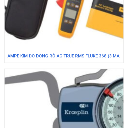
AMPE KÌM ĐO DÒNG RÒ AC TRUE RMS FLUKE 368 (3 MA,
30 MA, 300 MA, 3 A, 30 A, 60 A)