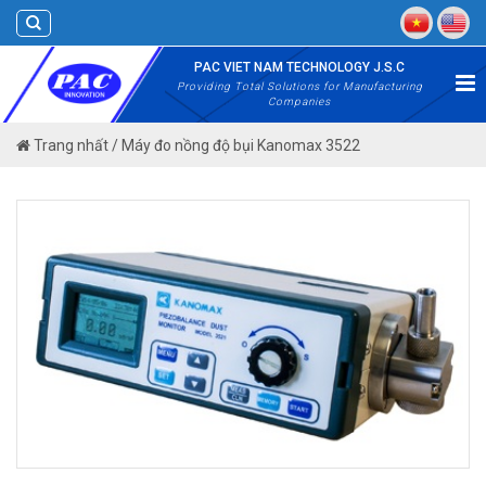
Skip
to
content
PAC VIET NAM TECHNOLOGY J.S.C
Providing Total Solutions for Manufacturing
Companies
Trang nhất
/
Máy đo nồng độ bụi Kanomax 3522