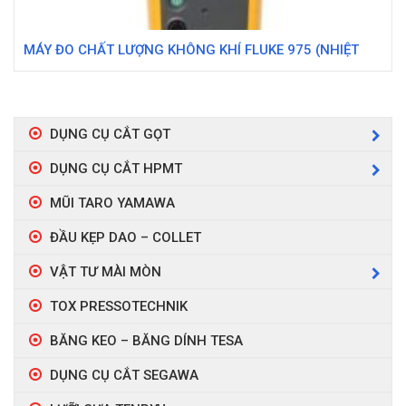
MÁY ĐO CHẤT LƯỢNG KHÔNG KHÍ FLUKE 975 (NHIỆT
ĐỘ, ĐỘ ẨM, CO, CO2)
DỤNG CỤ CẮT GỌT
DỤNG CỤ CẮT HPMT
MŨI TARO YAMAWA
ĐẦU KẸP DAO – COLLET
VẬT TƯ MÀI MÒN
TOX PRESSOTECHNIK
BĂNG KEO – BĂNG DÍNH TESA
DỤNG CỤ CẮT SEGAWA