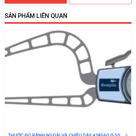
SẢN PHẨM LIÊN QUAN
THƯỚC ĐO RÃNH NGOÀI VÀ CHIỀU DÀY 438560 0-50