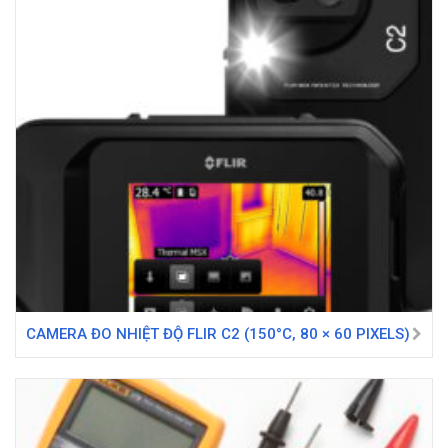
CAMERA ĐO NHIỆT ĐỘ FLIR C2 (150°C, 80 × 60 PIXELS)