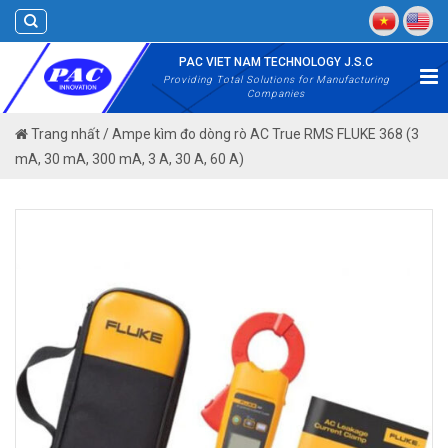
Skip
to
content
PAC VIET NAM TECHNOLOGY J.S.C
Providing Total Solutions for Manufacturing
Companies
Trang nhất
/
Ampe kìm đo dòng rò AC True RMS FLUKE 368 (3
mA, 30 mA, 300 mA, 3 A, 30 A, 60 A)