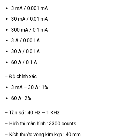
3 mA / 0.001 mA
30 mA / 0.01 mA
300 mA / 0.1 mA
3 A / 0.001 A
30 A / 0.01 A
60 A / 0.1 A
– Độ chính xác:
3 mA – 30 A : 1%
60 A : 2%
– Tần số : 40 Hz – 1 KHz
– Hiển thị màn hình : 3300 counts
– Kích thước vòng kìm kẹp : 40 mm