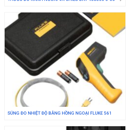
SÚNG ĐO NHIỆT ĐỘ BẰNG HỒNG NGOẠI FLUKE 561
(550℃)