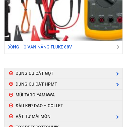
ĐỒNG HỒ VẠN NĂNG FLUKE 88V
DỤNG CỤ CẮT GỌT
DỤNG CỤ CẮT HPMT
MŨI TARO YAMAWA
ĐẦU KẸP DAO – COLLET
VẬT TƯ MÀI MÒN