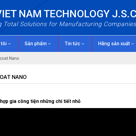
VIET NAM TECHNOLOGY J.S.
g Total Solutions for Manufacturing Companie
 tôi
Sản phẩm
Tin tức
Hãng sản xuất
coat Nano
COAT NANO
 gia công tiện những chi tiết nhỏ