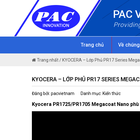
Skip
PAC 
to
content
Providin
Trang chủ
Về chúng
Trang nhất
/
KYOCERA – Lớp Phủ PR17 Series Mega
KYOCERA – LỚP PHỦ PR17 SERIES MEGA
Đăng bởi: pacvietnam
Danh mục: Kiến thức
Kyocera PR1725/PR1705 Megacoat Nano phù hợp