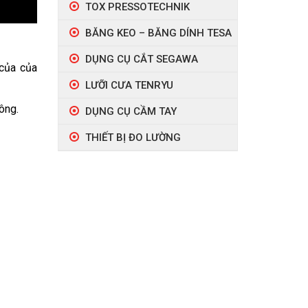
TOX PRESSOTECHNIK
BĂNG KEO – BĂNG DÍNH TESA
DỤNG CỤ CẮT SEGAWA
 của của
LƯỠI CƯA TENRYU
công.
DỤNG CỤ CẦM TAY
THIẾT BỊ ĐO LƯỜNG