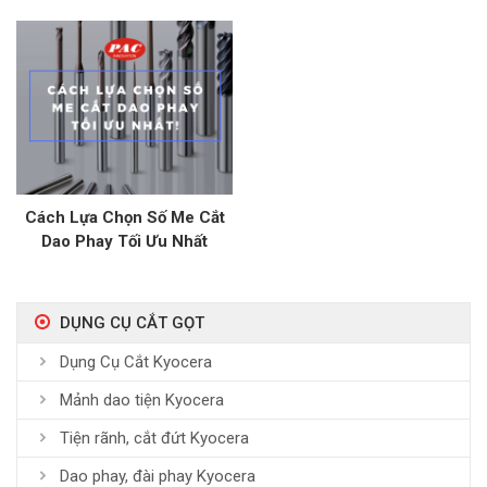
Mối Nối Không Hàn Trong
Ngành Điện, Điện Tử
Cách Lựa Chọn Số Me Cắt
Dao Phay Tối Ưu Nhất
DỤNG CỤ CẮT GỌT
Dụng Cụ Cắt Kyocera
Mảnh dao tiện Kyocera
Tiện rãnh, cắt đứt Kyocera
Dao phay, đài phay Kyocera