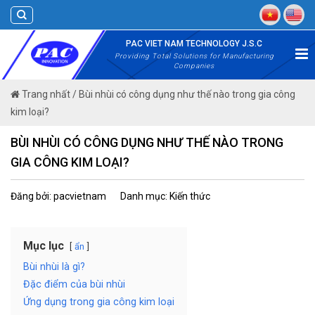
Skip
to
content
PAC VIET NAM TECHNOLOGY J.S.C
Providing Total Solutions for Manufacturing
Companies
Trang nhất
/
Bùi nhùi có công dụng như thế nào trong gia công
kim loại?
BÙI NHÙI CÓ CÔNG DỤNG NHƯ THẾ NÀO TRONG
GIA CÔNG KIM LOẠI?
Đăng bởi: pacvietnam
Danh mục: Kiến thức
Mục lục
ẩn
Bùi nhùi là gì?
Đặc điểm của bùi nhùi
Ứng dụng trong gia công kim loại