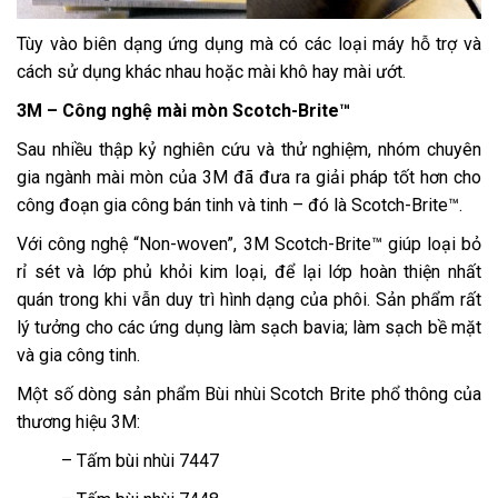
Tùy vào biên dạng ứng dụng mà có các loại máy hỗ trợ và
cách sử dụng khác nhau hoặc mài khô hay mài ướt.
3M – Công nghệ mài mòn Scotch-Brite™
Sau nhiều thập kỷ nghiên cứu và thử nghiệm, nhóm chuyên
gia ngành mài mòn của 3M đã đưa ra giải pháp tốt hơn cho
công đoạn gia công bán tinh và tinh – đó là Scotch-Brite™.
Với công nghệ “Non-woven”, 3M Scotch-Brite™ giúp loại bỏ
rỉ sét và lớp phủ khỏi kim loại, để lại lớp hoàn thiện nhất
quán trong khi vẫn duy trì hình dạng của phôi. Sản phẩm rất
lý tưởng cho các ứng dụng làm sạch bavia; làm sạch bề mặt
và gia công tinh.
Một số dòng sản phẩm Bùi nhùi Scotch Brite phổ thông của
thương hiệu 3M:
– Tấm bùi nhùi 7447