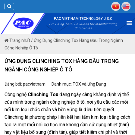
Skip
to
content
PAC VIET NAM TECHNOLOGY J.S.C
Providing Total Solutions for Manufacturing
Companies
Trang nhất
/
Ứng Dụng Clinching Tox Hàng Đầu Trong Ngành
Công Nghiệp Ô Tô
ỨNG DỤNG CLINCHING TOX HÀNG ĐẦU TRONG
NGÀNH CÔNG NGHIỆP Ô TÔ
Đăng bởi: pacvietnam
Danh mục: TOX và Ưng Dụng
Công nghệ
Clinching Tox
đang ngày càng khẳng định vị thế
của mình trong ngành công nghiệp ô tô, nơi yêu cầu các mối
nối kim loại chắc chắn và bền vững là điều tiên quyết.
Clinching là phương pháp liên kết hai tấm kim loại bằng cách
tạo ra một mối nối cơ học mà không cần sử dụng nhiệt (hàn)
hay vật liệu bổ sung (đinh tán), giúp tiết kiệm chi phí và thời