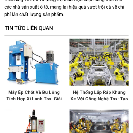
các nhà sản xuất ô tô, mang lại hiệu quả vượt trội cả về chi
phí lẫn chất lượng sản phẩm.
TIN TỨC LIÊN QUAN
Máy Ép Chốt Và Bu Lông
Hệ Thống Lắp Ráp Khung
Tích Hợp Xi Lanh Tox: Giải
Xe Với Công Nghệ Tox: Tạo
Pháp Kết Nối Tối Ưu
Sức Mạnh Và Độ Bền Cho
Xe Hơi