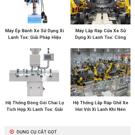
Máy Ép Bánh Xe Sử Dụng Xi
Máy Lắp Ráp Cửa Xe Sử
Lanh Tox: Giải Pháp Hiệu
Dụng Xi Lanh Tox: Công
Quả Cho Ô Tô
Nghệ Hiện Đại Cho Ngành Ô
Tô
Hệ Thống Đóng Gói Chai Lọ
Hệ Thống Lắp Ráp Ghế Xe
Tích Hợp Xi Lanh Tox: Giải
Hơi Với Xi Lanh Khí Nén
Pháp Đóng Gói Hiện Đại
Tox: Đảm Bảo Tiêu Chuẩn
Cao
DỤNG CỤ CẮT GỌT