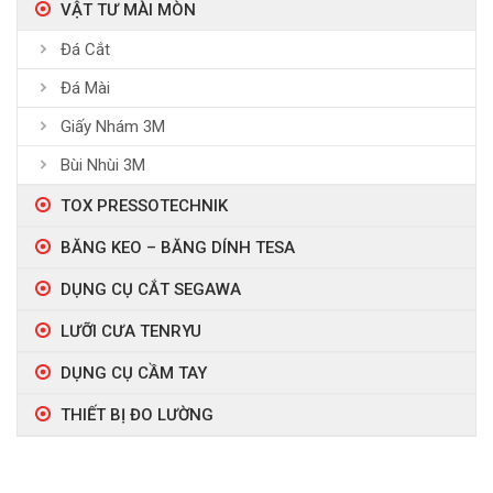
VẬT TƯ MÀI MÒN
Đá Cắt
Đá Mài
Giấy Nhám 3M
Bùi Nhùi 3M
TOX PRESSOTECHNIK
BĂNG KEO – BĂNG DÍNH TESA
DỤNG CỤ CẮT SEGAWA
LƯỠI CƯA TENRYU
DỤNG CỤ CẦM TAY
THIẾT BỊ ĐO LƯỜNG