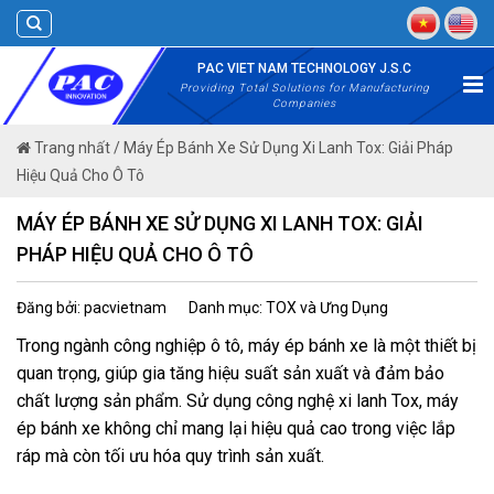
Skip
to
content
PAC VIET NAM TECHNOLOGY J.S.C
Providing Total Solutions for Manufacturing
Companies
Trang nhất
/
Máy Ép Bánh Xe Sử Dụng Xi Lanh Tox: Giải Pháp
Hiệu Quả Cho Ô Tô
MÁY ÉP BÁNH XE SỬ DỤNG XI LANH TOX: GIẢI
PHÁP HIỆU QUẢ CHO Ô TÔ
Đăng bởi: pacvietnam
Danh mục: TOX và Ưng Dụng
Trong ngành công nghiệp ô tô, máy ép bánh xe là một thiết bị
quan trọng, giúp gia tăng hiệu suất sản xuất và đảm bảo
chất lượng sản phẩm. Sử dụng công nghệ xi lanh Tox, máy
ép bánh xe không chỉ mang lại hiệu quả cao trong việc lắp
ráp mà còn tối ưu hóa quy trình sản xuất.