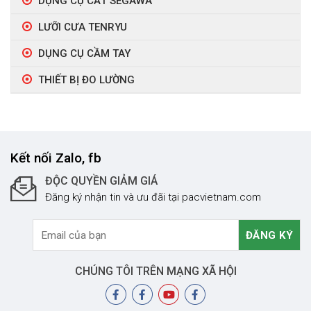
DỤNG CỤ CẮT SEGAWA
LƯỠI CƯA TENRYU
DỤNG CỤ CẦM TAY
THIẾT BỊ ĐO LƯỜNG
Kết nối Zalo, fb
ĐỘC QUYỀN GIẢM GIÁ
Đăng ký nhận tin và ưu đãi tại pacvietnam.com
CHÚNG TÔI TRÊN MẠNG XÃ HỘI