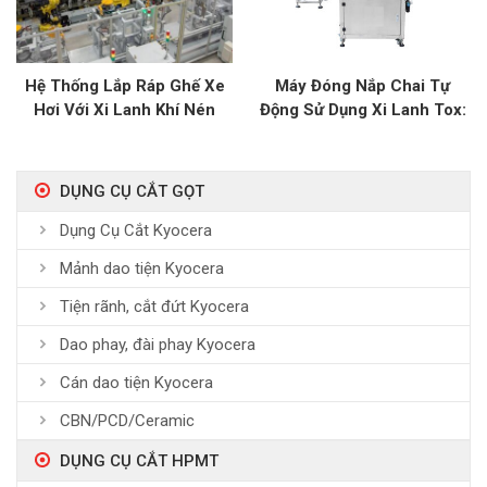
Hệ Thống Lắp Ráp Ghế Xe
Máy Đóng Nắp Chai Tự
Hơi Với Xi Lanh Khí Nén
Động Sử Dụng Xi Lanh Tox:
Tox: Đảm Bảo Tiêu Chuẩn
Tăng Năng Suất Đóng Gói
Cao
DỤNG CỤ CẮT GỌT
Dụng Cụ Cắt Kyocera
Mảnh dao tiện Kyocera
Tiện rãnh, cắt đứt Kyocera
Dao phay, đài phay Kyocera
Cán dao tiện Kyocera
CBN/PCD/Ceramic
DỤNG CỤ CẮT HPMT