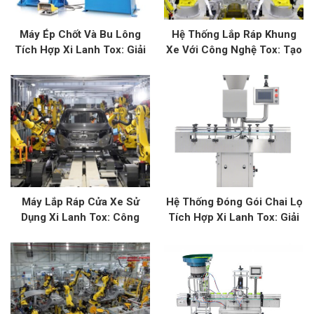
Máy Ép Chốt Và Bu Lông
Hệ Thống Lắp Ráp Khung
Tích Hợp Xi Lanh Tox: Giải
Xe Với Công Nghệ Tox: Tạo
Pháp Kết Nối Tối Ưu
Sức Mạnh Và Độ Bền Cho
Xe Hơi
Máy Lắp Ráp Cửa Xe Sử
Hệ Thống Đóng Gói Chai Lọ
Dụng Xi Lanh Tox: Công
Tích Hợp Xi Lanh Tox: Giải
Nghệ Hiện Đại Cho Ngành Ô
Pháp Đóng Gói Hiện Đại
Tô