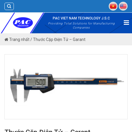
Skip
to
content
PAC VIET NAM TECHNOLOGY J.S.C
Providing Total Solutions for Manufacturing
Companies
Trang nhất
/
Thước Cặp Điện Tử – Garant