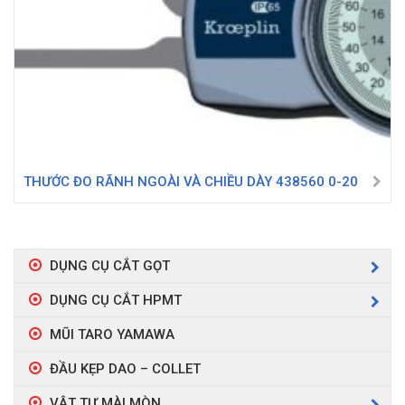
THƯỚC ĐO RÃNH NGOÀI VÀ CHIỀU DÀY 438560 0-20
DỤNG CỤ CẮT GỌT
DỤNG CỤ CẮT HPMT
MŨI TARO YAMAWA
ĐẦU KẸP DAO – COLLET
VẬT TƯ MÀI MÒN