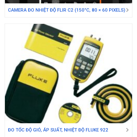
CAMERA ĐO NHIỆT ĐỘ FLIR C2 (150°C, 80 × 60 PIXELS)
ĐO TỐC ĐỘ GIÓ, ÁP SUẤT, NHIỆT ĐỘ FLUKE 922