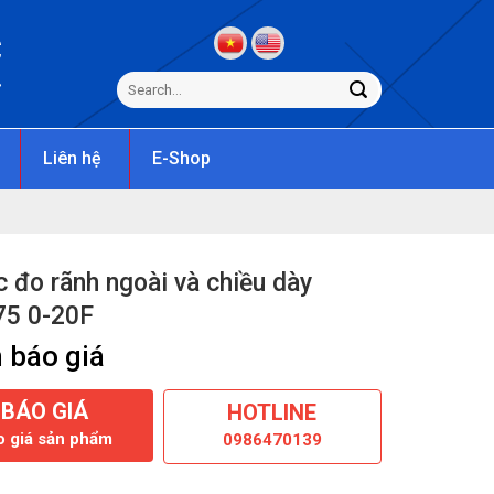
C
s
Liên hệ
E-Shop
 đo rãnh ngoài và chiều dày
75 0-20F
 báo giá
BÁO GIÁ
HOTLINE
o giá sản phẩm
0986470139