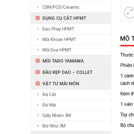
CBN/PCD/Ceramic
DỤNG CỤ CẮT HPMT
Dao Phay HPMT
MÔ 
Mũi Khoan HPMT
Mũi Doa HPMT
Thước 
MŨI TARO YAMAWA
Phiên 
ĐẦU KẸP DAO – COLLET
1 cánh
cách n
VẬT TƯ MÀI MÒN
Kèm t
Đá Cắt
1 viên
Đá Mài
Tùy ch
Giấy Nhám 3M
Bộ chu
Bùi Nhùi 3M