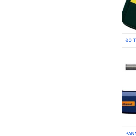
ĐO T
ĐỘ F
PAN