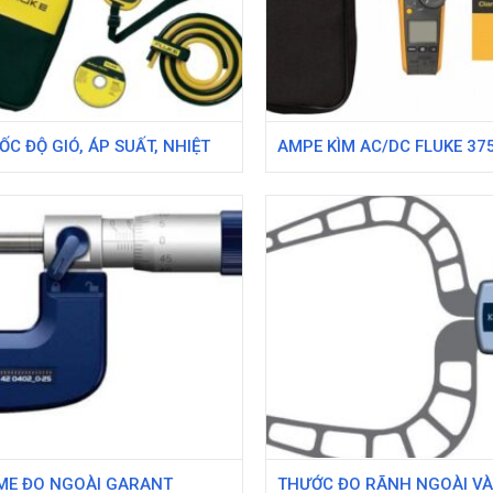
ỐC ĐỘ GIÓ, ÁP SUẤT, NHIỆT
AMPE KÌM AC/DC FLUKE 37
LUKE 922
(600A)
ME ĐO NGOÀI GARANT
THƯỚC ĐO RÃNH NGOÀI VÀ