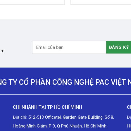
FFMANN – ĐỨC)
DÀY 438550 0-50
com
G TY CỔ PHẦN CÔNG NGHỆ PAC VIỆT
CHI NHÁNH TẠI TP HỒ CHÍ MINH
C
Địa chỉ: 512-513 Officetel, Garden Gate Building, Số 8,
Đ
Hoàng Minh Giám, P 9, Q Phú Nhuận, Hồ Chí Minh.
Hi