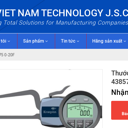
VIET NAM TECHNOLOGY J.S.
g Total Solutions for Manufacturing Companie
 tôi
Sản phẩm
Tin tức
Hãng sản xuất
75 0-20F
Thước
4385
Nhận
Bá