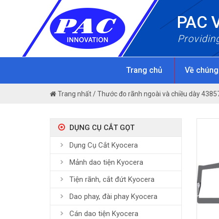
Skip
PAC 
to
content
Providin
Trang chủ
Về chúng
Trang nhất
/
Thước đo rãnh ngoài và chiều dày 4385
DỤNG CỤ CẮT GỌT
Dụng Cụ Cắt Kyocera
Mảnh dao tiện Kyocera
Tiện rãnh, cắt đứt Kyocera
Dao phay, đài phay Kyocera
Cán dao tiện Kyocera