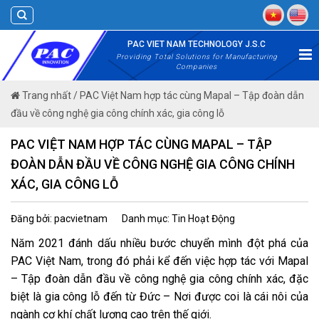
Skip
to
content
PAC VIET NAM TECHNOLOGY J.S.C
Providing Total Solutions for Manufacturing
Companies
Trang nhất
/
PAC Việt Nam hợp tác cùng Mapal – Tập đoàn dẫn
đầu về công nghệ gia công chính xác, gia công lỗ
PAC VIỆT NAM HỢP TÁC CÙNG MAPAL – TẬP
ĐOÀN DẪN ĐẦU VỀ CÔNG NGHỆ GIA CÔNG CHÍNH
XÁC, GIA CÔNG LỖ
Đăng bởi: pacvietnam
Danh mục: Tin Hoạt Động
Năm 2021 đánh dấu nhiều bước chuyển mình đột phá của
PAC Việt Nam, trong đó phải kể đến việc hợp tác với Mapal
– Tập đoàn dẫn đầu về công nghệ gia công chính xác, đặc
biệt là gia công lỗ đến từ Đức – Nơi được coi là cái nôi của
ngành cơ khí chất lượng cao trên thế giới.