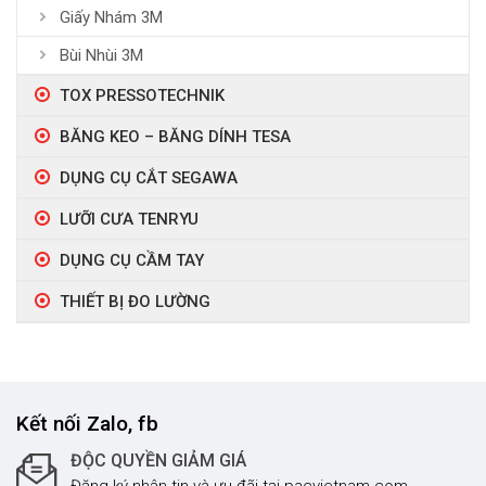
Giấy Nhám 3M
Bùi Nhùi 3M
TOX PRESSOTECHNIK
BĂNG KEO – BĂNG DÍNH TESA
DỤNG CỤ CẮT SEGAWA
LƯỠI CƯA TENRYU
DỤNG CỤ CẦM TAY
THIẾT BỊ ĐO LƯỜNG
Kết nối Zalo, fb
ĐỘC QUYỀN GIẢM GIÁ
Đăng ký nhận tin và ưu đãi tại pacvietnam.com