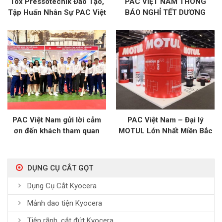
Tox Pressotechik Đào Tạo,
PAC VIỆT NAM THÔNG
Tập Huấn Nhân Sự PAC Việt
BÁO NGHỈ TẾT DƯƠNG
Nam Vận Hành Và Bảo
LỊCH 2023
Dưỡng Thiết Bị Xy Lanh Tại
Nhà Máy
PAC Việt Nam gửi lời cảm
PAC Việt Nam – Đại lý
ơn đến khách tham quan
MOTUL Lớn Nhất Miền Bắc
gian hàng tại triển lãm
Vimexpo 2022
DỤNG CỤ CẮT GỌT
Dụng Cụ Cắt Kyocera
Mảnh dao tiện Kyocera
Tiện rãnh, cắt đứt Kyocera