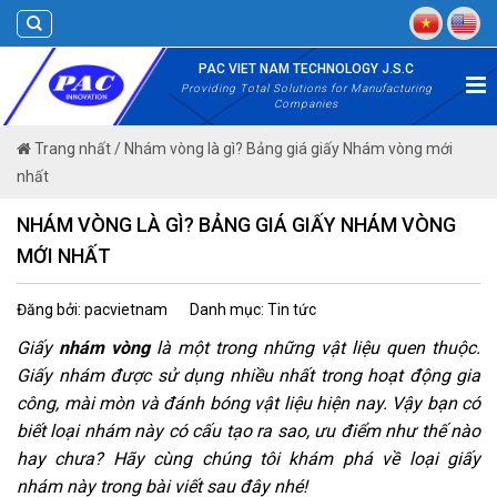
Skip
to
content
PAC VIET NAM TECHNOLOGY J.S.C
Providing Total Solutions for Manufacturing
Companies
Trang nhất
/
Nhám vòng là gì? Bảng giá giấy Nhám vòng mới
nhất
NHÁM VÒNG LÀ GÌ? BẢNG GIÁ GIẤY NHÁM VÒNG
MỚI NHẤT
Đăng bởi: pacvietnam
Danh mục: Tin tức
Giấy
nhám vòng
là một trong những vật liệu quen thuộc.
Giấy nhám được sử dụng nhiều nhất trong hoạt động gia
công, mài mòn và đánh bóng vật liệu hiện nay. Vậy bạn có
biết loại nhám này có cấu tạo ra sao, ưu điểm như thế nào
hay chưa? Hãy cùng chúng tôi khám phá về loại giấy
nhám này trong bài viết sau đây nhé!