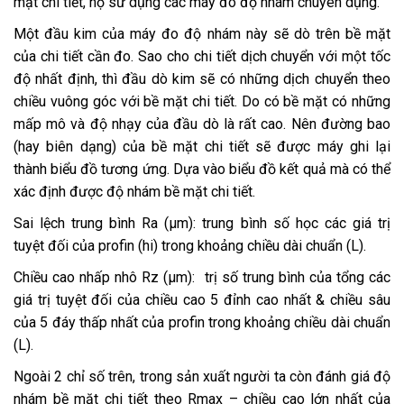
mặt chi tiết, họ sử dụng các máy đo độ nhám chuyên dụng.
Một đầu kim của máy đo độ nhám này sẽ dò trên bề mặt
của chi tiết cần đo. Sao cho chi tiết dịch chuyển với một tốc
độ nhất định, thì đầu dò kim sẽ có những dịch chuyển theo
chiều vuông góc với bề mặt chi tiết. Do có bề mặt có những
mấp mô và độ nhạy của đầu dò là rất cao. Nên đường bao
(hay biên dạng) của bề mặt chi tiết sẽ được máy ghi lại
thành biểu đồ tương ứng. Dựa vào biểu đồ kết quả mà có thể
xác định được độ nhám bề mặt chi tiết.
Sai lệch trung bình Ra (µm): trung bình số học các giá trị
tuyệt đối của profin (hi) trong khoảng chiều dài chuẩn (L).
Chiều cao nhấp nhô Rz (µm): trị số trung bình của tổng các
giá trị tuyệt đối của chiều cao 5 đỉnh cao nhất & chiều sâu
của 5 đáy thấp nhất của profin trong khoảng chiều dài chuẩn
(L).
Ngoài 2 chỉ số trên, trong sản xuất người ta còn đánh giá độ
nhám bề mặt chi tiết theo Rmax – chiều cao lớn nhất của