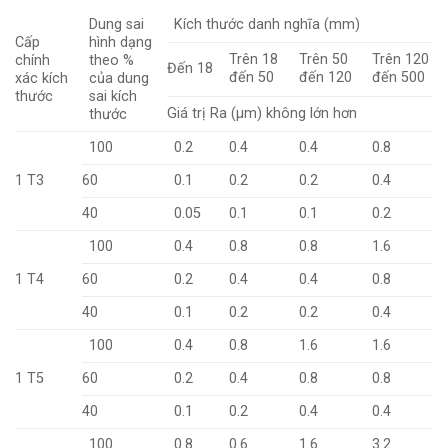
Dung sai
Kích thước danh nghĩa (mm)
Cấp
hình dạng
Trên 18
Trên 50
Trên 120
chính
theo %
Đến 18
đến 50
đến 120
đến 500
xác kích
của dung
thước
sai kích
Giá trị Ra (µm) không lớn hơn
thước
100
0.2
0.4
0.4
0.8
1 T3
60
0.1
0.2
0.2
0.4
40
0.05
0.1
0.1
0.2
100
0.4
0.8
0.8
1.6
1 T4
60
0.2
0.4
0.4
0.8
40
0.1
0.2
0.2
0.4
100
0.4
0.8
1.6
1.6
1 T5
60
0.2
0.4
0.8
0.8
40
0.1
0.2
0.4
0.4
100
0.8
0.6
1.6
3.2