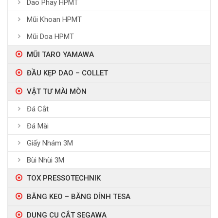
Dao Phay HPMT
Mũi Khoan HPMT
Mũi Doa HPMT
MŨI TARO YAMAWA
ĐẦU KẸP DAO – COLLET
VẬT TƯ MÀI MÒN
Đá Cắt
Đá Mài
Giấy Nhám 3M
Bùi Nhùi 3M
TOX PRESSOTECHNIK
BĂNG KEO – BĂNG DÍNH TESA
DỤNG CỤ CẮT SEGAWA