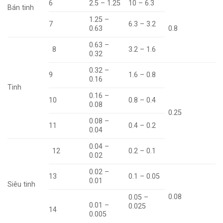
6
2.5 – 1.25
10 – 6.3
Bán tinh
1.25 –
7
6.3 – 3.2
0.63
0.8
0.63 –
8
3.2 – 1.6
0.32
0.32 –
9
1.6 – 0.8
0.16
Tinh
0.16 –
10
0.8 – 0.4
0.08
0.25
0.08 –
11
0.4 – 0.2
0.04
0.04 –
12
0.2 – 0.1
0.02
0.02 –
13
0.1 – 0.05
0.01
Siêu tinh
0.08
0.05 –
0.01 –
0.025
14
0.005