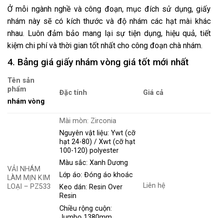
Ở mỗi ngành nghề và công đoạn, mục đích sử dụng, giấy
nhám này sẽ có kích thước và độ nhám các hạt mài khác
nhau. Luôn đảm bảo mang lại sự tiện dụng, hiệu quả, tiết
kiệm chi phí và thời gian tốt nhất cho công đoạn chà nhám.
4. Bảng giá giấy nhám vòng giá tốt mới nhất
Tên sản
phẩm
Đặc tính
Giá cả
nhám vòng
Mài mòn: Zirconia
Nguyên vật liệu: Ywt (cỡ
hạt 24-80) / Xwt (cỡ hạt
100-120) polyester
Màu sắc: Xanh Dương
VẢI NHÁM
Lớp áo: Đóng áo khoác
LÀM MỊN KIM
Liên hệ
LOẠI – PZ533
Keo dán: Resin Over
Resin
Chiều rộng cuộn:
Jumbo 1380mm