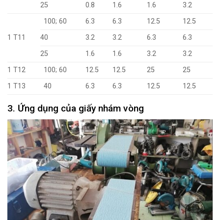
25
0.8
1.6
1.6
3.2
100; 60
6.3
6.3
12.5
12.5
1 T11
40
3.2
3.2
6.3
6.3
25
1.6
1.6
3.2
3.2
1 T12
100; 60
12.5
12.5
25
25
1 T13
40
6.3
6.3
12.5
12.5
3. Ứng dụng của giấy nhám vòng