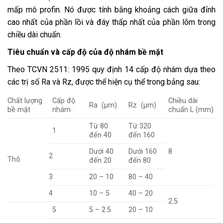
mấp mô profin. Nó được tính bằng khoảng cách giữa đỉnh
cao nhất của phần lồi và đáy thấp nhất của phần lõm trong
chiều dài chuẩn.
Tiêu chuẩn và cấp độ của độ nhám bề mặt
Theo
TCVN 2511: 1995
quy định 14 cấp độ nhám dựa theo
các trị số Ra và Rz, được thể hiện cụ thể trong bảng sau:
Chất lượng
Cấp độ
Chiều dài
Ra (µm)
Rz (µm)
bề mặt
nhám
chuẩn L (mm)
Từ 80
Từ 320
1
đến 40
đến 160
Dưới 40
Dưới 160
8
2
Thô
đến 20
đến 80
3
20 – 10
80 – 40
4
10 – 5
40 – 20
2.5
5
5 – 2.5
20 – 10