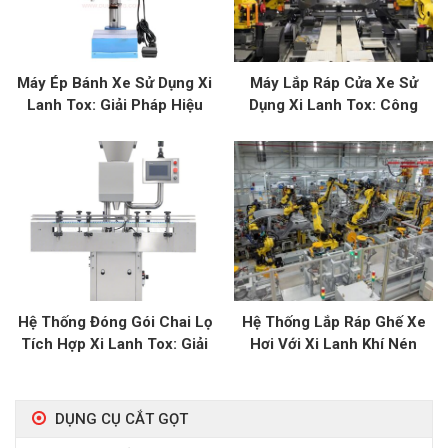
Máy Ép Bánh Xe Sử Dụng Xi
Máy Lắp Ráp Cửa Xe Sử
Lanh Tox: Giải Pháp Hiệu
Dụng Xi Lanh Tox: Công
Quả Cho Ô Tô
Nghệ Hiện Đại Cho Ngành Ô
Tô
Hệ Thống Đóng Gói Chai Lọ
Hệ Thống Lắp Ráp Ghế Xe
Tích Hợp Xi Lanh Tox: Giải
Hơi Với Xi Lanh Khí Nén
Pháp Đóng Gói Hiện Đại
Tox: Đảm Bảo Tiêu Chuẩn
Cao
DỤNG CỤ CẮT GỌT