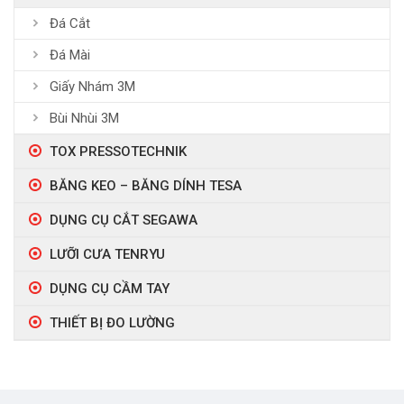
Đá Cắt
Đá Mài
Giấy Nhám 3M
Bùi Nhùi 3M
TOX PRESSOTECHNIK
BĂNG KEO – BĂNG DÍNH TESA
DỤNG CỤ CẮT SEGAWA
LƯỠI CƯA TENRYU
DỤNG CỤ CẦM TAY
THIẾT BỊ ĐO LƯỜNG