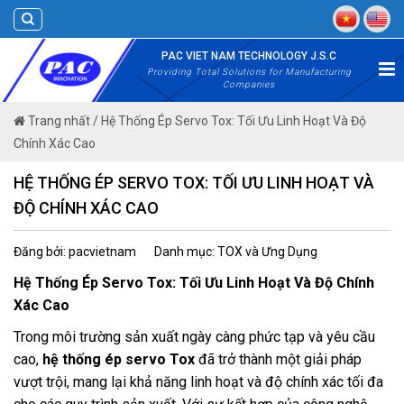
Skip
to
content
PAC VIET NAM TECHNOLOGY J.S.C
Providing Total Solutions for Manufacturing
Companies
Trang nhất
/
Hệ Thống Ép Servo Tox: Tối Ưu Linh Hoạt Và Độ
Chính Xác Cao
HỆ THỐNG ÉP SERVO TOX: TỐI ƯU LINH HOẠT VÀ
ĐỘ CHÍNH XÁC CAO
Đăng bởi: pacvietnam
Danh mục: TOX và Ưng Dụng
Hệ Thống Ép Servo Tox: Tối Ưu Linh Hoạt Và Độ Chính
Xác Cao
Trong môi trường sản xuất ngày càng phức tạp và yêu cầu
cao,
hệ thống ép servo Tox
đã trở thành một giải pháp
vượt trội, mang lại khả năng linh hoạt và độ chính xác tối đa