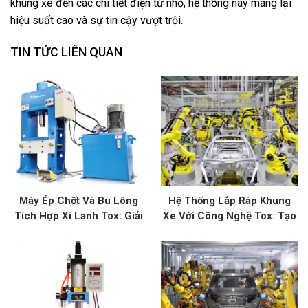
khung xe đến các chi tiết điện tử nhỏ, hệ thống này mang lại
hiệu suất cao và sự tin cậy vượt trội.
TIN TỨC LIÊN QUAN
Máy Ép Chốt Và Bu Lông
Hệ Thống Lắp Ráp Khung
Tích Hợp Xi Lanh Tox: Giải
Xe Với Công Nghệ Tox: Tạo
Pháp Kết Nối Tối Ưu
Sức Mạnh Và Độ Bền Cho
Xe Hơi