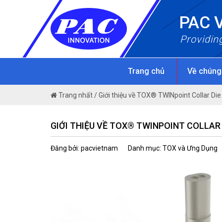
Skip
PAC 
to
content
Providin
Trang chủ
Về chúng
Trang nhất
/
Giới thiệu về TOX® TWINpoint Collar Die
GIỚI THIỆU VỀ TOX® TWINPOINT COLLAR 
Đăng bởi: pacvietnam
Danh mục: TOX và Ưng Dụng