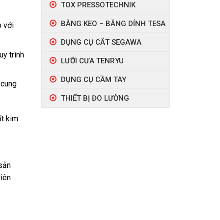
TOX PRESSOTECHNIK
BĂNG KEO – BĂNG DÍNH TESA
 với
DỤNG CỤ CẮT SEGAWA
uy trình
LƯỠI CƯA TENRYU
DỤNG CỤ CẦM TAY
 cung
THIẾT BỊ ĐO LƯỜNG
ất kim
 sản
liên