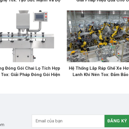
ghệ Tox: Tạo Sức Mạnh Và Độ
Giải Pháp Hiệu Quả Cho Ô
Bền Cho Xe Hơi
ng Đóng Gói Chai Lọ Tích Hợp
Hệ Thống Lắp Ráp Ghế Xe Hơi
 Tox: Giải Pháp Đóng Gói Hiện
Lanh Khí Nén Tox: Đảm Bảo
Đại
Chuẩn Cao
com