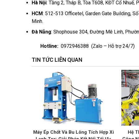
Hà Nội
: Tầng 2, Tháp B, Tòa T608, KĐT Cổ Nhuế, 
HCM
: 512-513 Officetel, Garden Gate Building, 
Minh.
Đà Nẵng
: Shophouse 304, Đường Mê Linh, Phường
Hotline:
0972946388
(
Zalo
– Hỗ trợ 24/7)
TIN TỨC LIÊN QUAN
Máy Ép Chốt Và Bu Lông Tích Hợp Xi
Hệ T