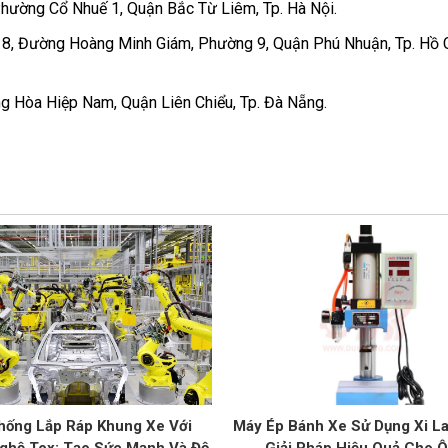
Phường Cổ Nhuế 1, Quận Bắc Từ Liêm, Tp. Hà Nội.
Số 8, Đường Hoàng Minh Giám, Phường 9, Quận Phú Nhuận, Tp. Hồ 
 Hòa Hiệp Nam, Quận Liên Chiểu, Tp. Đà Nẵng.
hống Lắp Ráp Khung Xe Với
Máy Ép Bánh Xe Sử Dụng Xi La