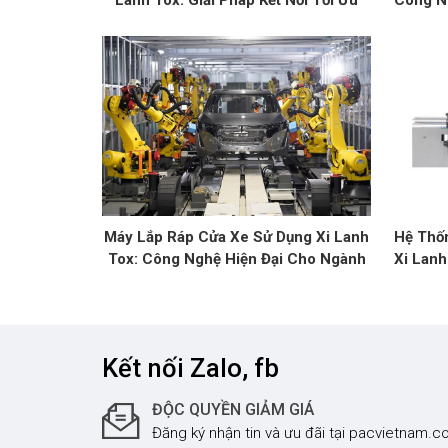
Lanh Tox: Giải Pháp Kết Nối Tối Ưu
Công N
Máy Lắp Ráp Cửa Xe Sử Dụng Xi Lanh
Hệ Thố
Tox: Công Nghệ Hiện Đại Cho Ngành
Xi Lanh
Ô Tô
Kết nối Zalo, fb
ĐỘC QUYỀN GIẢM GIÁ
Đăng ký nhận tin và ưu đãi tại pacvietnam.