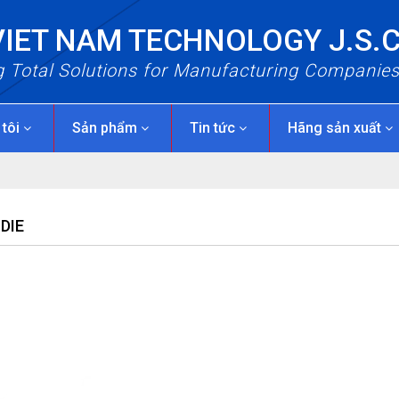
VIET NAM TECHNOLOGY J.S.
g Total Solutions for Manufacturing Companie
 tôi
Sản phẩm
Tin tức
Hãng sản xuất
DIE