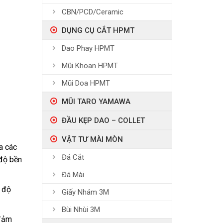
CBN/PCD/Ceramic
DỤNG CỤ CẮT HPMT
Dao Phay HPMT
Mũi Khoan HPMT
Mũi Doa HPMT
MŨI TARO YAMAWA
ĐẦU KẸP DAO – COLLET
VẬT TƯ MÀI MÒN
a các
Đá Cắt
 độ bền
Đá Mài
 độ
Giấy Nhám 3M
Bùi Nhùi 3M
 đảm