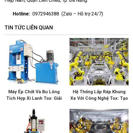
Hiệp Nam, Quận Liên Chiểu, Tp. Đà Nẵng.
Hotline:
0972946388
(
Zalo
– Hỗ trợ 24/7)
TIN TỨC LIÊN QUAN
Máy Ép Chốt Và Bu Lông
Hệ Thống Lắp Ráp Khung
Tích Hợp Xi Lanh Tox: Giải
Xe Với Công Nghệ Tox: Tạo
Pháp Kết Nối Tối Ưu
Sức Mạnh Và Độ Bền Cho
Xe Hơi