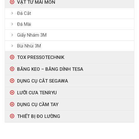
VẬT TƯ MÀI MÒN
Đá Cắt
Đá Mài
Giấy Nhám 3M
Bùi Nhùi 3M
TOX PRESSOTECHNIK
BĂNG KEO – BĂNG DÍNH TESA
DỤNG CỤ CẮT SEGAWA
LƯỠI CƯA TENRYU
DỤNG CỤ CẦM TAY
THIẾT BỊ ĐO LƯỜNG