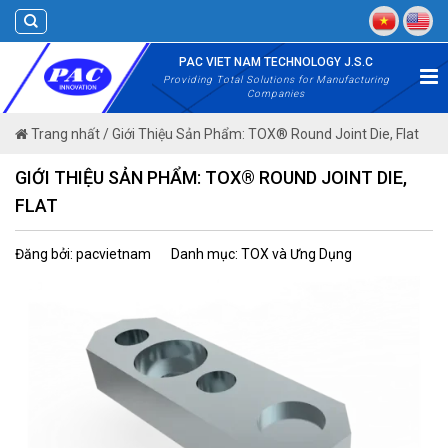
Skip
to
content
PAC VIET NAM TECHNOLOGY J.S.C
Providing Total Solutions for Manufacturing
Companies
Trang nhất
/
Giới Thiệu Sản Phẩm: TOX® Round Joint Die, Flat
GIỚI THIỆU SẢN PHẨM: TOX® ROUND JOINT DIE,
FLAT
Đăng bởi: pacvietnam
Danh mục: TOX và Ưng Dụng