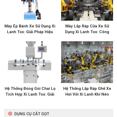
Máy Ép Bánh Xe Sử Dụng Xi
Máy Lắp Ráp Cửa Xe Sử
Lanh Tox: Giải Pháp Hiệu
Dụng Xi Lanh Tox: Công
Quả Cho Ô Tô
Nghệ Hiện Đại Cho Ngành Ô
Tô
Hệ Thống Đóng Gói Chai Lọ
Hệ Thống Lắp Ráp Ghế Xe
Tích Hợp Xi Lanh Tox: Giải
Hơi Với Xi Lanh Khí Nén
Pháp Đóng Gói Hiện Đại
Tox: Đảm Bảo Tiêu Chuẩn
Cao
DỤNG CỤ CẮT GỌT