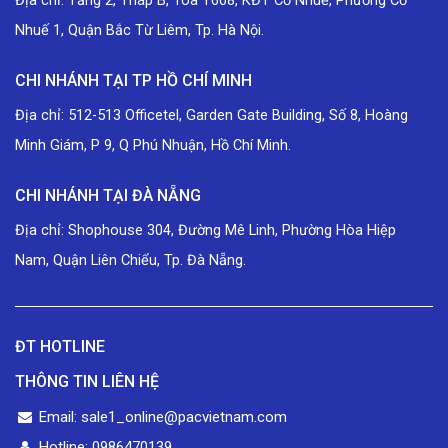
Địa chỉ: Tầng 2, Tháp B, Tòa T608, KĐT Cổ Nhuế, Phường Cổ
Nhuế 1, Quận Bắc Từ Liêm, Tp. Hà Nội.
CHI NHÁNH TẠI TP HỒ CHÍ MINH
Địa chỉ: 512-513 Officetel, Garden Gate Building, Số 8, Hoàng
Minh Giám, P 9, Q Phú Nhuận, Hồ Chí Minh.
CHI NHÁNH TẠI ĐÀ NẴNG
Địa chỉ: Shophouse 304, Đường Mê Linh, Phường Hòa Hiệp
Nam, Quận Liên Chiểu, Tp. Đà Nẵng.
ĐT HOTLINE
THÔNG TIN LIÊN HỆ
Email: sale1_online@pacvietnam.com
Hotline: 0986470139