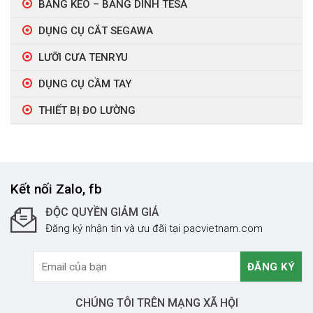
BĂNG KEO – BĂNG DÍNH TESA
DỤNG CỤ CẮT SEGAWA
LƯỠI CƯA TENRYU
DỤNG CỤ CẦM TAY
THIẾT BỊ ĐO LƯỜNG
Kết nối Zalo, fb
ĐỘC QUYỀN GIẢM GIÁ
Đăng ký nhận tin và ưu đãi tại pacvietnam.com
CHÚNG TÔI TRÊN MẠNG XÃ HỘI