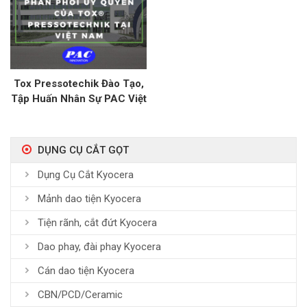
Tox Pressotechik Đào Tạo,
Tập Huấn Nhân Sự PAC Việt
Nam Vận Hành Và Bảo
Dưỡng Thiết Bị Xy Lanh Tại
Nhà Máy
DỤNG CỤ CẮT GỌT
Dụng Cụ Cắt Kyocera
Mảnh dao tiện Kyocera
Tiện rãnh, cắt đứt Kyocera
Dao phay, đài phay Kyocera
Cán dao tiện Kyocera
CBN/PCD/Ceramic