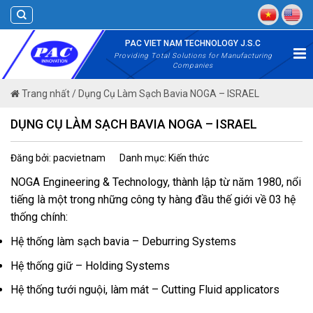
Skip
to
content
PAC VIET NAM TECHNOLOGY J.S.C
Providing Total Solutions for Manufacturing
Companies
Trang nhất
/
Dụng Cụ Làm Sạch Bavia NOGA – ISRAEL
DỤNG CỤ LÀM SẠCH BAVIA NOGA – ISRAEL
Đăng bởi: pacvietnam
Danh mục: Kiến thức
NOGA Engineering & Technology, thành lập từ năm 1980, nổi
tiếng là một trong những công ty hàng đầu thế giới về 03 hệ
thống chính:
Hệ thống làm sạch bavia – Deburring Systems
Hệ thống giữ – Holding Systems
Hệ thống tưới nguội, làm mát – Cutting Fluid applicators