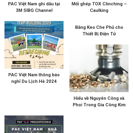
PAC Việt Nam ghi dấu tại
Mối ghép TOX Clinching –
3M SIBG Channel
Caulking
Conference 2026 – Kết nối,
cập nhật và bứt phá cùng
Băng Keo Che Phủ cho
3M
Thiết Bị Điện Tử
PAC Việt Nam thông báo
nghỉ Du Lịch Hè 2024
Hiểu về Nguyên Công và
Phoi Trong Gia Công Kim
Loại: Kỹ Thuật và Ứng Dụng