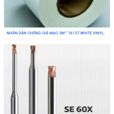
NHÃN DÁN CHỐNG GIẢ MẠO 3M™ 7613T WHITE VINYL,
6 IN X 1668 FT