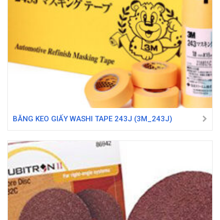
BĂNG KEO GIẤY WASHI TAPE 243J (3M_243J)