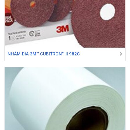
NHÁM ĐĨA 3M™ CUBITRON™ II 982C