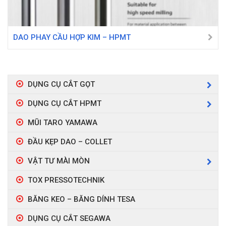
DAO PHAY CẦU HỢP KIM – HPMT
DỤNG CỤ CẮT GỌT
DỤNG CỤ CẮT HPMT
MŨI TARO YAMAWA
ĐẦU KẸP DAO – COLLET
VẬT TƯ MÀI MÒN
TOX PRESSOTECHNIK
BĂNG KEO – BĂNG DÍNH TESA
DỤNG CỤ CẮT SEGAWA