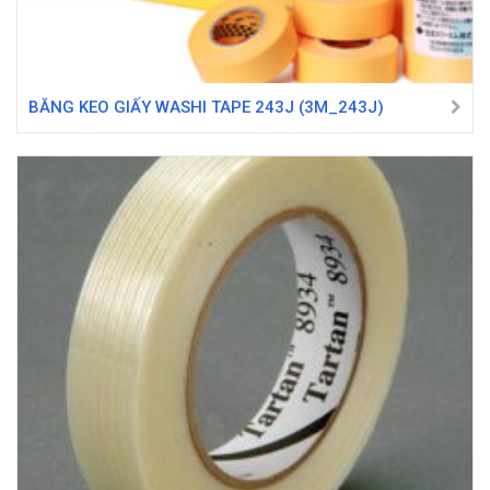
BĂNG KEO GIẤY WASHI TAPE 243J (3M_243J)