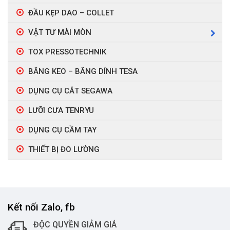
ĐẦU KẸP DAO – COLLET
VẬT TƯ MÀI MÒN
TOX PRESSOTECHNIK
BĂNG KEO – BĂNG DÍNH TESA
DỤNG CỤ CẮT SEGAWA
LƯỠI CƯA TENRYU
DỤNG CỤ CẦM TAY
THIẾT BỊ ĐO LƯỜNG
Kết nối Zalo, fb
ĐỘC QUYỀN GIẢM GIÁ