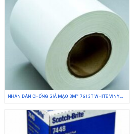
NHÃN DÁN CHỐNG GIẢ MẠO 3M™ 7613T WHITE VINYL,
6 IN X 1668 FT