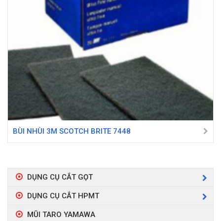
BÙI NHÙI 3M SCOTCH BRITE 7448
DỤNG CỤ CẮT GỌT
DỤNG CỤ CẮT HPMT
MŨI TARO YAMAWA