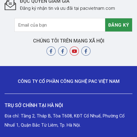
ĐỘC QUYỀN GIẢM GIÁ
Đăng ký nhận tin và ưu đãi tại pacvietnam.com
CHÚNG TÔI TRÊN MẠNG XÃ HỘI
CÔNG TY CỔ PHẦN CÔNG NGHỆ PAC VIỆT NAM
TRỤ SỞ CHÍNH TẠI HÀ NỘI
Địa chỉ: Tầng 2, Tháp B, Tòa T608, KĐT Cổ Nhuế, Phường Cổ
Nhuế 1, Quận Bắc Từ Liêm, Tp. Hà Nội.