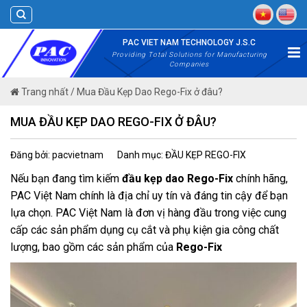
Skip
to
content
PAC VIET NAM TECHNOLOGY J.S.C
Providing Total Solutions for Manufacturing
Companies
Trang nhất
/
Mua Đầu Kẹp Dao Rego-Fix ở đâu?
MUA ĐẦU KẸP DAO REGO-FIX Ở ĐÂU?
Đăng bởi: pacvietnam
Danh mục: ĐẦU KẸP REGO-FIX
Nếu bạn đang tìm kiếm
đầu kẹp dao Rego-Fix
chính hãng,
PAC Việt Nam chính là địa chỉ uy tín và đáng tin cậy để bạn
lựa chọn. PAC Việt Nam là đơn vị hàng đầu trong việc cung
cấp các sản phẩm dụng cụ cắt và phụ kiện gia công chất
lượng, bao gồm các sản phẩm của
Rego-Fix