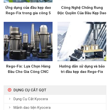
Ứng dụng của đầu kẹp dao
Công Nghệ Chống Rung
Rego-Fix trong gia công 5
Độc Quyền Của Đầu Kẹp Dao
trục
Rego-Fix
Rego-Fix: Lựa Chọn Hàng
Hướng dẫn sử dụng và bảo
Đầu Cho Gia Công CNC
trì đầu kẹp dao Rego-Fix
Hiệu Suất Cao
đúng cách
DỤNG CỤ CẮT GỌT
Dụng Cụ Cắt Kyocera
Mảnh dao tiện Kyocera