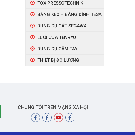
TOX PRESSOTECHNIK
ức, là
p toàn
BĂNG KEO – BĂNG DÍNH TESA
 đánh giá
DỤNG CỤ CẮT SEGAWA
LƯỠI CƯA TENRYU
DỤNG CỤ CẦM TAY
THIẾT BỊ ĐO LƯỜNG
CHÚNG TÔI TRÊN MẠNG XÃ HỘI