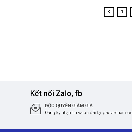
được công nhận trên toàn cầu bởi những
ngành c
1
khách hàng khó tính như NASA? Và có
trưng như
quốc gia nào lại từ chối một món hời khi
lực… Wih
được hưởng những […]
thưởng c
Kết nối Zalo, fb
ĐỘC QUYỀN GIẢM GIÁ
Đăng ký nhận tin và ưu đãi tại pacvietnam.