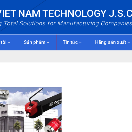
VIET NAM TECHNOLOGY J.S.
g Total Solutions for Manufacturing Companie
 tôi
Sản phẩm
Tin tức
Hãng sản xuất