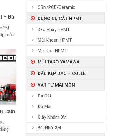
CBN/PCD/Ceramic
í – Đá
DỤNG CỤ CẮT HPMT
ệm 3M
Dao Phay HPMT
cấp mẫu
Mũi Khoan HPMT
có thể
ng & an
Mũi Doa HPMT
 gian áp
hẩm: Đá
MŨI TARO YAMAWA
) Link
ĐẦU KẸP DAO – COLLET
VẬT TƯ MÀI MÒN
Đá Cắt
Đá Mài
Cụ Cầm
Giấy Nhám 3M
iều
Bùi Nhùi 3M
tiếng
0 năm,