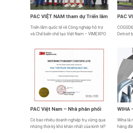
PAC VIỆT NAM tham dự Triển lãm
PAC VI
VIMEXPO 2020
Thức C
Triển lãm quốc tế về Công nghiệp hỗ trợ
COGSDIL
và Chế biến chế tạo Việt Nam – VIMEXPO
Detroit 
2020, do Cục Công nghiệp (Bộ Công
từ một 
Thương) đã phối hợp với Công ty QC & HC
sửa chữa
Triển lãm C.I.S Việt Nam tổ chức đã chính
dành ch
thức khai mạc vào ngày 09/12/2020 tại
lĩnh vực
Hà Nội. VIMEXPO 2020 […]
Brothers
PAC Việt Nam – Nhà phân phối
WIHA 
chính thức của 3M tại Việt Nam
Cầm T
Có bao nhiêu doanh nghiệp trụ vững qua
Wiha là 
những thời kỳ khó khăn nhất của kinh tế?
hàng đầu
Có tập đoàn nào đã mang đến chất lượng
chuyên 