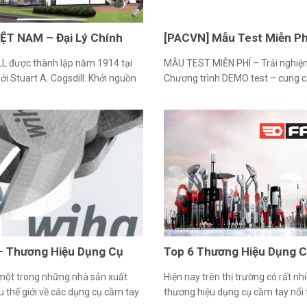
ỆT NAM – Đại Lý Chính
[PACVN] Mẫu Test Miễn Ph
OGSDILL Tại Việt Nam
cắt 3M 51778
L được thành lập năm 1914 tại
MẪU TEST MIỄN PHÍ – Trải nghi
bởi Stuart A. Cogsdill. Khởi nguồn
Chương trình DEMO test – cung 
cửa hàng chuyên cung cấp dịch vụ
test miễn phí để Qúy khách hàng 
 và thay thế công cụ đặc biệt
trải nghiệm và đánh giá chất lượ
o những hãng tiên phong trong
toàn của sản phẩm 3M – Mỹ. Thời
 ô tô như Henry Ford và Dodge
dụng: 01/06~30/06/2024 Sản p
. Những đối tác đã dựa vào […]
cắt 3M 51778 (105X1X16mm T41
[…]
– Thương Hiệu Dụng Cụ
Top 6 Thương Hiệu Dụng 
ay Chất Lượng Cao
Tay Châu Âu Uy Tín Nhất
một trong những nhà sản xuất
Hiện nay trên thị trường có rất nh
 thế giới về các dụng cụ cầm tay
thương hiệu dụng cụ cầm tay nổi 
dùng trong thương mại và các
của Châu Âu. Với kinh nghiệm 10