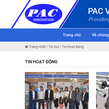
Skip
PAC 
to
content
Providin
Trang chủ
Về chúng
Trang nhất
/
Tin tức
/
Tin Hoạt Động
TIN HOẠT ĐỘNG