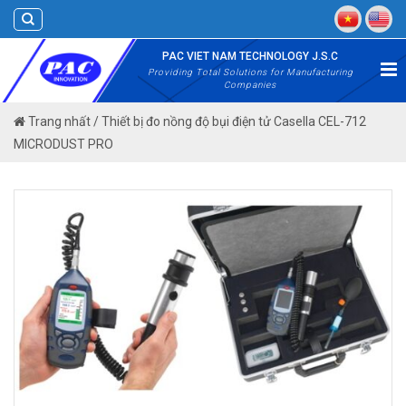
Skip
to
content
PAC VIET NAM TECHNOLOGY J.S.C
Providing Total Solutions for Manufacturing
Companies
Trang nhất
/
Thiết bị đo nồng độ bụi điện tử Casella CEL-712
MICRODUST PRO