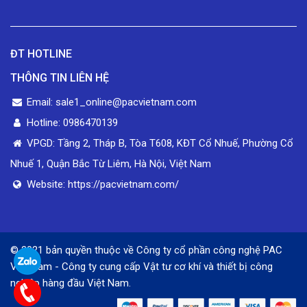
ĐT HOTLINE
THÔNG TIN LIÊN HỆ
Email: sale1_online@pacvietnam.com
Hotline: 0986470139
VPGD: Tầng 2, Tháp B, Tòa T608, KĐT Cổ Nhuế, Phường Cổ
Nhuế 1, Quận Bắc Từ Liêm, Hà Nội, Việt Nam
Website: https://pacvietnam.com/
© 2021 bản quyền thuộc về Công ty cổ phần công nghệ PAC
Việt Nam - Công ty cung cấp Vật tư cơ khí và thiết bị công
nghiệp hàng đầu Việt Nam.