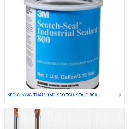
KEO CHỐNG THẤM 3M™ SCOTCH-SEAL™ 800