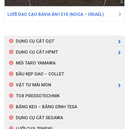
LƯỠI DAO CẠO BAVIA BN1310 (NOGA – ISRAEL)
DỤNG CỤ CẮT GỌT
DỤNG CỤ CẮT HPMT
MŨI TARO YAMAWA
ĐẦU KẸP DAO – COLLET
VẬT TƯ MÀI MÒN
TOX PRESSOTECHNIK
BĂNG KEO – BĂNG DÍNH TESA
DỤNG CỤ CẮT SEGAWA
LƯỠI CƯA TENRYU