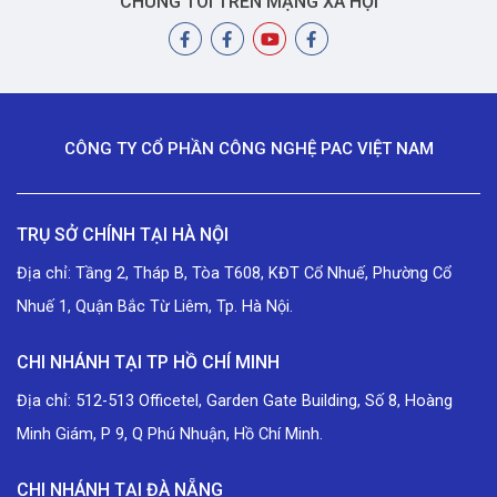
CHÚNG TÔI TRÊN MẠNG XÃ HỘI
CÔNG TY CỔ PHẦN CÔNG NGHỆ PAC VIỆT NAM
TRỤ SỞ CHÍNH TẠI HÀ NỘI
Địa chỉ: Tầng 2, Tháp B, Tòa T608, KĐT Cổ Nhuế, Phường Cổ
Nhuế 1, Quận Bắc Từ Liêm, Tp. Hà Nội.
CHI NHÁNH TẠI TP HỒ CHÍ MINH
Địa chỉ: 512-513 Officetel, Garden Gate Building, Số 8, Hoàng
Minh Giám, P 9, Q Phú Nhuận, Hồ Chí Minh.
CHI NHÁNH TẠI ĐÀ NẴNG