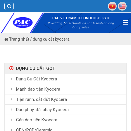
Skip
to
content
PAC VIET NAM TECHNOLOGY J.S.C
Providing Total Solutions for Manufacturing
Companies
Trang nhất
/
dụng cụ cắt kyocera
DỤNG CỤ CẮT GỌT
Dụng Cụ Cắt Kyocera
Mảnh dao tiện Kyocera
Tiện rãnh, cắt đứt Kyocera
Dao phay, đài phay Kyocera
Cán dao tiện Kyocera
CBN/PCD/Ceramic