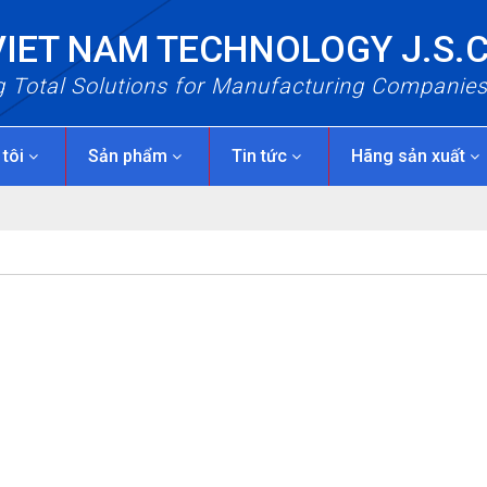
VIET NAM TECHNOLOGY J.S.
g Total Solutions for Manufacturing Companie
 tôi
Sản phẩm
Tin tức
Hãng sản xuất