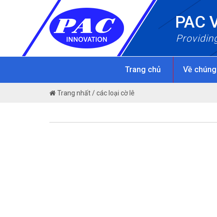
Skip
PAC 
to
content
Providin
Trang chủ
Về chúng
Trang nhất
/
các loại cờ lê