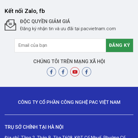
Kết nối Zalo, fb
ĐỘC QUYỀN GIẢM GIÁ
Đăng ký nhận tin và ưu đãi tại pacvietnam.com
CHÚNG TÔI TRÊN MẠNG XÃ HỘI
CÔNG TY CỔ PHẦN CÔNG NGHỆ PAC VIỆT NAM
TRỤ SỞ CHÍNH TẠI HÀ NỘI
Địa chỉ: Tầng 2, Tháp B, Tòa T608, KĐT Cổ Nhuế, Phường Cổ