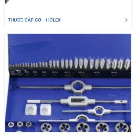
THƯỚC CẶP CƠ – HOLEX