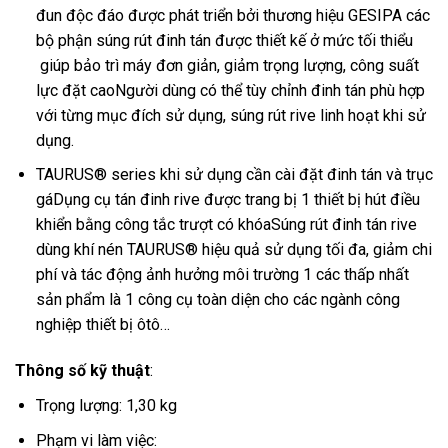
đun độc đáo được phát triển bởi thương hiệu GESIPA các
bộ phận súng rút đinh tán được thiết kế ở mức tối thiểu
giúp bảo trì máy đơn giản, giảm trọng lượng, công suất
lực đặt caoNgười dùng có thể tùy chỉnh đinh tán phù hợp
với từng mục đích sử dụng, súng rút rive linh hoạt khi sử
dụng.
TAURUS® series khi sử dụng cần cài đặt đinh tán và trục
gáDụng cụ tán đinh rive được trang bị 1 thiết bị hút điều
khiển bằng công tắc trượt có khóaSúng rút đinh tán rive
dùng khí nén TAURUS® hiệu quả sử dụng tối đa, giảm chi
phí và tác động ảnh hưởng môi trường 1 các thấp nhất
sản phẩm là 1 công cụ toàn diện cho các ngành công
nghiệp thiết bị ôtô…
Thông số kỹ thuật
:
Trọng lượng: 1,30 kg
Phạm vi làm việc: