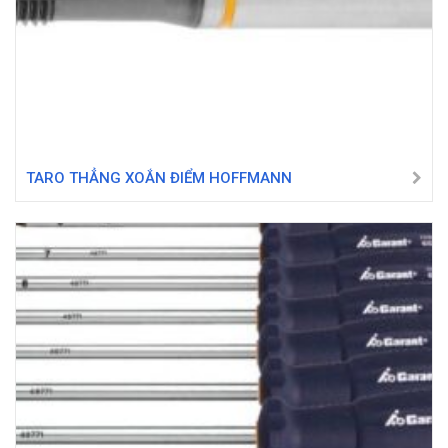
TARO THẲNG XOẮN ĐIỂM HOFFMANN