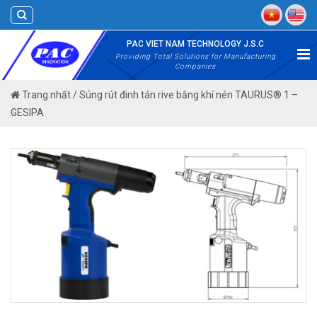
Skip
to
content
PAC VIET NAM TECHNOLOGY J.S.C
Providing Total Solutions for Manufacturing
Companies
Trang nhất
/
Súng rút đinh tán rive bằng khí nén TAURUS® 1 –
GESIPA