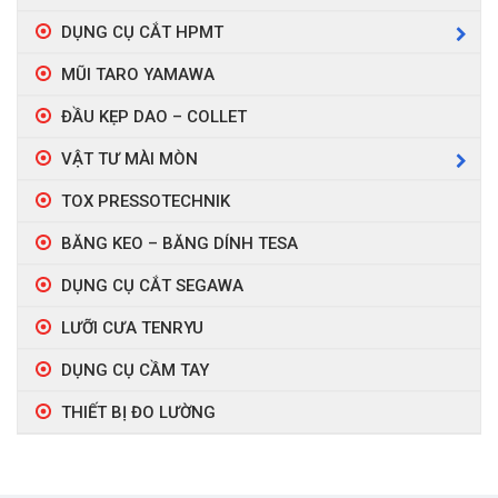
DỤNG CỤ CẮT HPMT
MŨI TARO YAMAWA
ĐẦU KẸP DAO – COLLET
VẬT TƯ MÀI MÒN
TOX PRESSOTECHNIK
BĂNG KEO – BĂNG DÍNH TESA
DỤNG CỤ CẮT SEGAWA
LƯỠI CƯA TENRYU
DỤNG CỤ CẦM TAY
THIẾT BỊ ĐO LƯỜNG