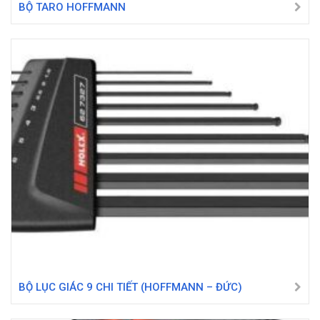
BỘ TARO HOFFMANN
BỘ LỤC GIÁC 9 CHI TIẾT (HOFFMANN – ĐỨC)