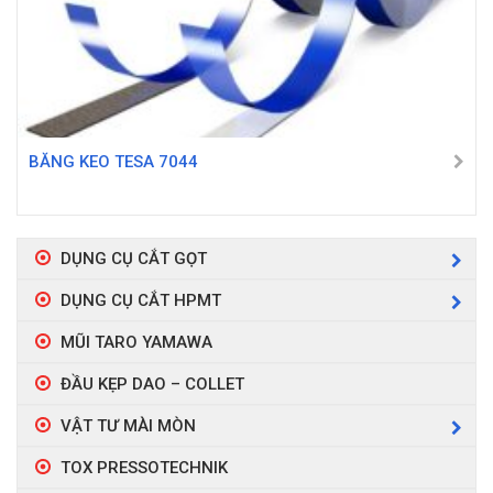
BĂNG KEO TESA 7044
DỤNG CỤ CẮT GỌT
DỤNG CỤ CẮT HPMT
MŨI TARO YAMAWA
ĐẦU KẸP DAO – COLLET
VẬT TƯ MÀI MÒN
TOX PRESSOTECHNIK