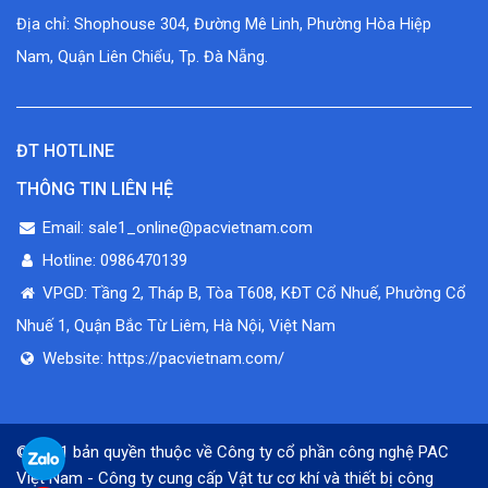
Địa chỉ: Shophouse 304, Đường Mê Linh, Phường Hòa Hiệp
Nam, Quận Liên Chiểu, Tp. Đà Nẵng.
ĐT HOTLINE
THÔNG TIN LIÊN HỆ
Email: sale1_online@pacvietnam.com
Hotline: 0986470139
VPGD: Tầng 2, Tháp B, Tòa T608, KĐT Cổ Nhuế, Phường Cổ
Nhuế 1, Quận Bắc Từ Liêm, Hà Nội, Việt Nam
Website: https://pacvietnam.com/
© 2021 bản quyền thuộc về Công ty cổ phần công nghệ PAC
Việt Nam - Công ty cung cấp Vật tư cơ khí và thiết bị công