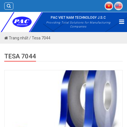
Skip
to
content
PAC VIET NAM TECHNOLOGY J.S.C
Providing Total Solutions for Manufacturing
Companies
Trang nhất
/
Tesa 7044
TESA 7044