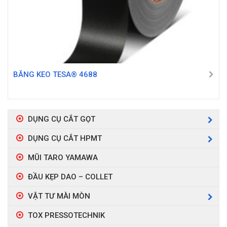
BĂNG KEO TESA® 4688
DỤNG CỤ CẮT GỌT
DỤNG CỤ CẮT HPMT
MŨI TARO YAMAWA
ĐẦU KẸP DAO – COLLET
VẬT TƯ MÀI MÒN
TOX PRESSOTECHNIK