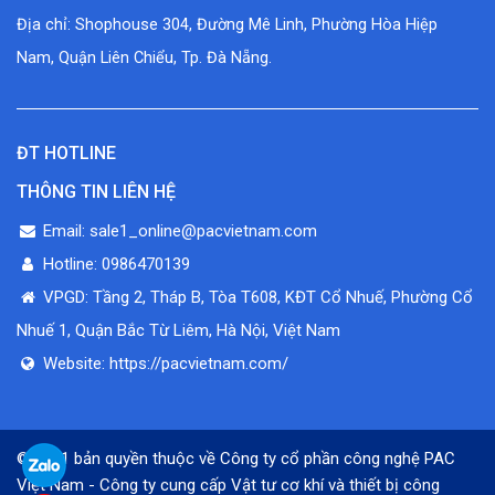
Địa chỉ: Shophouse 304, Đường Mê Linh, Phường Hòa Hiệp
Nam, Quận Liên Chiểu, Tp. Đà Nẵng.
ĐT HOTLINE
THÔNG TIN LIÊN HỆ
Email: sale1_online@pacvietnam.com
Hotline: 0986470139
VPGD: Tầng 2, Tháp B, Tòa T608, KĐT Cổ Nhuế, Phường Cổ
Nhuế 1, Quận Bắc Từ Liêm, Hà Nội, Việt Nam
Website: https://pacvietnam.com/
© 2021 bản quyền thuộc về Công ty cổ phần công nghệ PAC
Việt Nam - Công ty cung cấp Vật tư cơ khí và thiết bị công