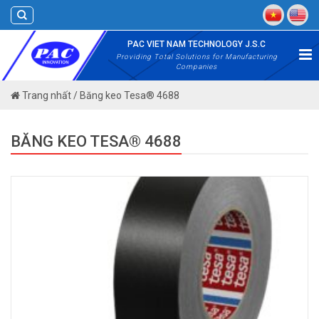
Skip
to
content
PAC VIET NAM TECHNOLOGY J.S.C
Providing Total Solutions for Manufacturing
Companies
Trang nhất
/
Băng keo Tesa® 4688
BĂNG KEO TESA® 4688