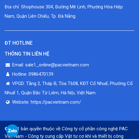
Địa chỉ: Shophouse 304, Đường Mê Linh, Phường Hòa Hiệp
Nam, Quận Liên Chiểu, Tp. Đà Nẵng.
ĐT HOTLINE
THÔNG TIN LIÊN HỆ
Email: sale1_online@pacvietnam.com
Hotline: 0986470139
VPGD: Tầng 2, Tháp B, Tòa T608, KĐT Cổ Nhuế, Phường Cổ
Nhuế 1, Quận Bắc Từ Liêm, Hà Nội, Việt Nam
Website: https://pacvietnam.com/
© 2021 bản quyền thuộc về Công ty cổ phần công nghệ PAC
Việt Nam - Công ty cung cấp Vật tư cơ khí và thiết bị công