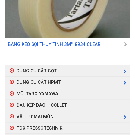
BĂNG KEO SỢI THỦY TINH 3M™ 8934 CLEAR
DỤNG CỤ CẮT GỌT
DỤNG CỤ CẮT HPMT
MŨI TARO YAMAWA
ĐẦU KẸP DAO – COLLET
VẬT TƯ MÀI MÒN
TOX PRESSOTECHNIK