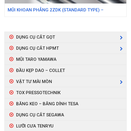
MŨI KHOAN PHẲNG 2ZDK (STANDARD TYPE) –
KYOCERA
DỤNG CỤ CẮT GỌT
DỤNG CỤ CẮT HPMT
MŨI TARO YAMAWA
ĐẦU KẸP DAO – COLLET
VẬT TƯ MÀI MÒN
TOX PRESSOTECHNIK
BĂNG KEO – BĂNG DÍNH TESA
DỤNG CỤ CẮT SEGAWA
LƯỠI CƯA TENRYU