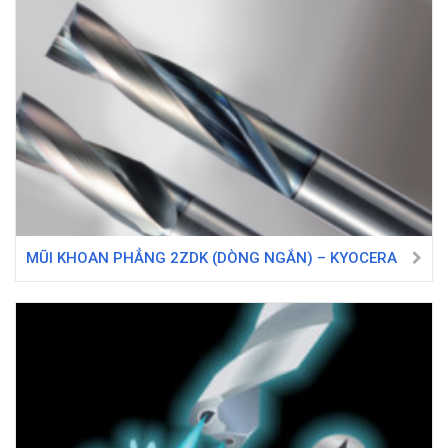
MŨI KHOAN PHẲNG 2ZDK (DÒNG NGẮN) – KYOCERA