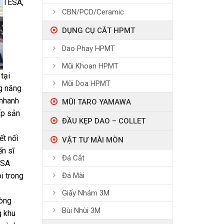
TESA,
CBN/PCD/Ceramic
DỤNG CỤ CẮT HPMT
Dao Phay HPMT
Mũi Khoan HPMT
tại
Mũi Doa HPMT
g năng
 nhanh
MŨI TARO YAMAWA
ấp sản
ĐẦU KẸP DAO – COLLET
ết nối
VẬT TƯ MÀI MÒN
ến sĩ
Đá Cắt
ESA
i trong
Đá Mài
Giấy Nhám 3M
hòng
Bùi Nhùi 3M
g khu