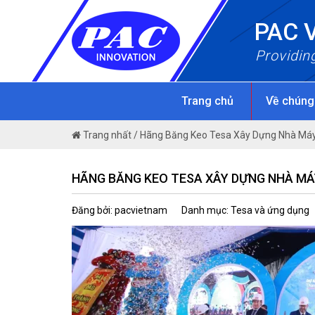
Skip
PAC 
to
content
Providin
Trang chủ
Về chúng
Trang nhất
/
Hãng Băng Keo Tesa Xây Dựng Nhà Máy
HÃNG BĂNG KEO TESA XÂY DỰNG NHÀ MÁ
Đăng bởi: pacvietnam
Danh mục: Tesa và ứng dụng