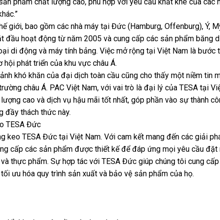
 sản phẩm chất lượng cao, phù hợp với yêu cầu khắt khe của các 
khác.”
thế giới, bao gồm các nhà máy tại Đức (Hamburg, Offenburg), Ý, M
bắt đầu hoạt động từ năm 2005 và cung cấp các sản phẩm băng d
oại di động và máy tính bảng. Việc mở rộng tại Việt Nam là bước 
 hội phát triển của khu vực châu Á.
cảnh khó khăn của đại dịch toàn cầu cũng cho thấy một niềm tin
trường châu Á. PAC Việt Nam, với vai trò là đại lý của TESA tại Vi
lượng cao và dịch vụ hậu mãi tốt nhất, góp phần vào sự thành cô
g đầy thách thức này.
eo TESA Đức
ăng keo TESA Đức tại Việt Nam. Với cam kết mang đến các giải p
ung cấp các sản phẩm được thiết kế để đáp ứng mọi yêu cầu đặt 
ế và thực phẩm. Sự hợp tác với TESA Đức giúp chúng tôi cung cấ
g tối ưu hóa quy trình sản xuất và bảo vệ sản phẩm của họ.