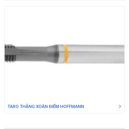
TARO THẲNG XOẮN ĐIỂM HOFFMANN