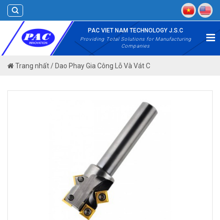
Skip
to
content
PAC VIET NAM TECHNOLOGY J.S.C
Providing Total Solutions for Manufacturing
Companies
Trang nhất
/
Dao Phay Gia Công Lỗ Và Vát C