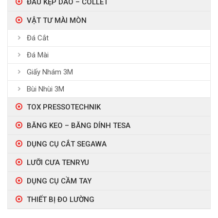
ĐẦU KẸP DAO – COLLET
VẬT TƯ MÀI MÒN
Đá Cắt
Đá Mài
Giấy Nhám 3M
Bùi Nhùi 3M
TOX PRESSOTECHNIK
BĂNG KEO – BĂNG DÍNH TESA
DỤNG CỤ CẮT SEGAWA
LƯỠI CƯA TENRYU
DỤNG CỤ CẦM TAY
THIẾT BỊ ĐO LƯỜNG