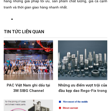
hàng những giải pháp tối ưu, sản phẩm chất lượng, giá cả cạnh
tranh và thời gian giao hàng nhanh nhất.
TIN TỨC LIÊN QUAN
PAC Việt Nam ghi dấu tại
Những ưu điểm vượt trội của
3M SIBG Channel
đầu kẹp dao Rego-Fix trong
Conference 2026 – Kết nối,
gia công cơ khí chính xác
cập nhật và bứt phá cùng
3M