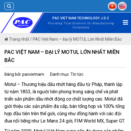
Skip
to
content
PAC VIET NAM TECHNOLOGY J.S.C
Providing Total Solutions for Manufacturing
Companies
Trang nhất
/
PAC Việt Nam – Đại lý MOTUL Lớn Nhất Miền Bắc
PAC VIỆT NAM – ĐẠI LÝ MOTUL LỚN NHẤT MIỀN
BẮC
Đăng bởi: pacvietnam
Danh mục: Tin tức
Motul – Thương hiệu dầu nhớt hàng đầu từ Pháp, thành lập
từ năm 1853, là người tiên phong trong sáng chế và phát
triển sản phẩm dầu nhớt động cơ chất lượng cao. Motul đã
giới thiệu các sản phẩm đa cấp, bán tổng hợp và 100% tổng
hợp đầu tiên trên thế giới, cũng như đồng hành với các đội
đua nổi tiếng như Le Mans 24 giờ, FIM World MX, Super GT.