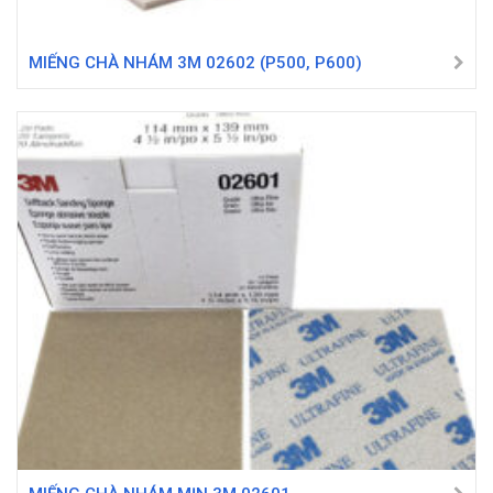
MIẾNG CHÀ NHÁM 3M 02602 (P500, P600)