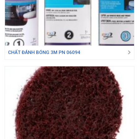
CHẤT ĐÁNH BÓNG 3M PN 06094