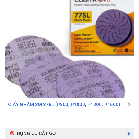
GIẤY NHÁM 3M 375L (P800, P1000, P1200, P1500)
DỤNG CỤ CẮT GỌT