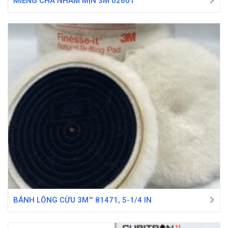
MIẾNG CHÀ NHÁM MỊN 3M 02601
BÁNH LÔNG CỪU 3M™ 81471, 5-1/4 IN