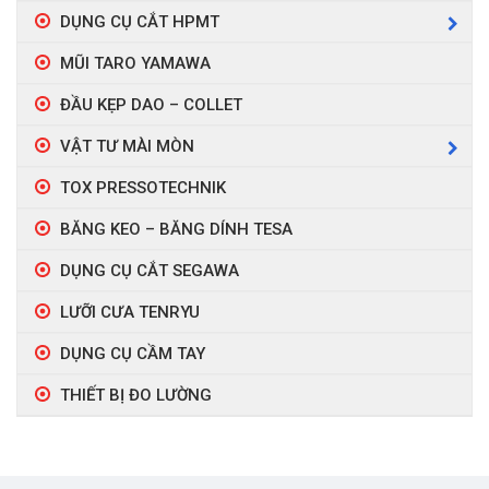
DỤNG CỤ CẮT HPMT
MŨI TARO YAMAWA
ĐẦU KẸP DAO – COLLET
VẬT TƯ MÀI MÒN
TOX PRESSOTECHNIK
BĂNG KEO – BĂNG DÍNH TESA
DỤNG CỤ CẮT SEGAWA
LƯỠI CƯA TENRYU
DỤNG CỤ CẦM TAY
THIẾT BỊ ĐO LƯỜNG