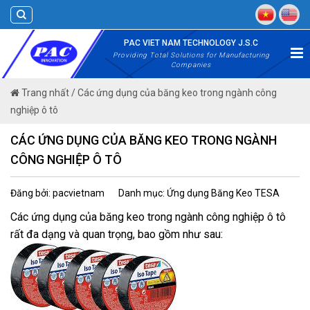
Skip
to
content
PAC VIET NAM TECHNOLOGY J.S.C
Providing Total Solutions for Manufacturing
Companies
Trang nhất
/
Các ứng dụng của băng keo trong ngành công
nghiệp ô tô
CÁC ỨNG DỤNG CỦA BĂNG KEO TRONG NGÀNH
CÔNG NGHIỆP Ô TÔ
Đăng bởi: pacvietnam
Danh mục: Ứng dụng Băng Keo TESA
Các ứng dụng của băng keo trong ngành công nghiệp ô tô
rất đa dạng và quan trọng, bao gồm như sau: