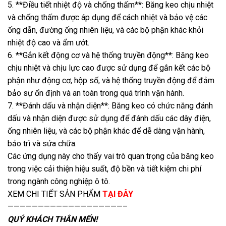
5. **Điều tiết nhiệt độ và chống thấm**: Băng keo chịu nhiệt
và chống thấm được áp dụng để cách nhiệt và bảo vệ các
ống dẫn, đường ống nhiên liệu, và các bộ phận khác khỏi
nhiệt độ cao và ẩm ướt.
6. **Gắn kết động cơ và hệ thống truyền động**: Băng keo
chịu nhiệt và chịu lực cao được sử dụng để gắn kết các bộ
phận như động cơ, hộp số, và hệ thống truyền động để đảm
bảo sự ổn định và an toàn trong quá trình vận hành.
7. **Đánh dấu và nhận diện**: Băng keo có chức năng đánh
dấu và nhận diện được sử dụng để đánh dấu các dây điện,
ống nhiên liệu, và các bộ phận khác để dễ dàng vận hành,
bảo trì và sửa chữa.
Các ứng dụng này cho thấy vai trò quan trọng của băng keo
trong việc cải thiện hiệu suất, độ bền và tiết kiệm chi phí
trong ngành công nghiệp ô tô.
XEM CHI TIẾT SẢN PHẨM
TẠI ĐÂY
———————————————————–
QUÝ KHÁCH THÂN MẾN!