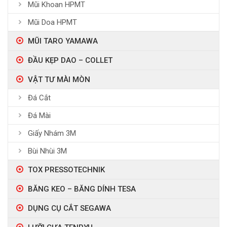
Mũi Khoan HPMT
Mũi Doa HPMT
MŨI TARO YAMAWA
ĐẦU KẸP DAO – COLLET
VẬT TƯ MÀI MÒN
Đá Cắt
Đá Mài
Giấy Nhám 3M
Bùi Nhùi 3M
TOX PRESSOTECHNIK
BĂNG KEO – BĂNG DÍNH TESA
DỤNG CỤ CẮT SEGAWA