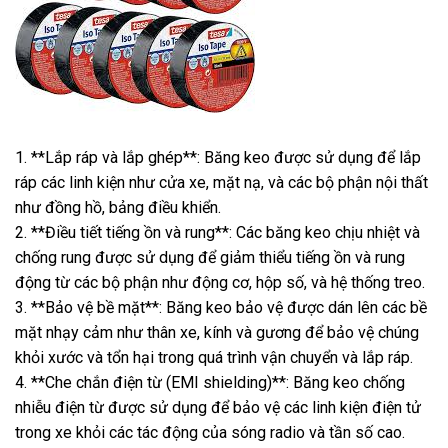
1. **Lắp ráp và lắp ghép**: Băng keo được sử dụng để lắp
ráp các linh kiện như cửa xe, mặt nạ, và các bộ phận nội thất
như đồng hồ, bảng điều khiển.
2. **Điều tiết tiếng ồn và rung**: Các băng keo chịu nhiệt và
chống rung được sử dụng để giảm thiểu tiếng ồn và rung
động từ các bộ phận như động cơ, hộp số, và hệ thống treo.
3. **Bảo vệ bề mặt**: Băng keo bảo vệ được dán lên các bề
mặt nhạy cảm như thân xe, kính và gương để bảo vệ chúng
khỏi xước và tổn hại trong quá trình vận chuyển và lắp ráp.
4. **Che chắn điện từ (EMI shielding)**: Băng keo chống
nhiễu điện từ được sử dụng để bảo vệ các linh kiện điện tử
trong xe khỏi các tác động của sóng radio và tần số cao.