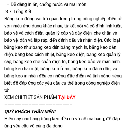
– Dễ dàng in ấn, chống nước và mài mòn.
8.7. Tổng Kết
Băng keo đóng vai trò quan trọng trong công nghiệp điện tử
với nhiều ứng dụng khác nhau, từ kết nối và cố định linh kiện,
bảo vệ và cách điện, quản lý cáp và dây điện, che chắn và
bảo vệ, dán và lắp ráp, đến đánh dấu và nhận diện. Các loại
băng keo như băng keo dán bảng mạch in, băng keo dẫn
điện, băng keo cách nhiệt, băng keo điện, băng keo quản lý
cáp, băng keo che chắn điện từ, băng keo bảo vệ màn hình,
băng keo hai mặt, băng keo foam, băng keo đánh dấu, và
băng keo in nhãn đều có những đặc điểm và tính năng riêng
biệt để đáp ứng các yêu cầu cụ thể trong công nghiệp điện
tử.
XEM CHI TIẾT SẢN PHẨM
TẠI ĐÂY
———————————————————–
QUÝ KHÁCH THÂN MẾN!
Hiện nay các hãng băng keo đều có vô số mã hàng, để đáp
ứng yêu cầu vô cùng đa dạng.