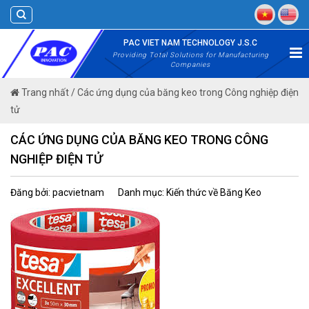
Skip
to
content
PAC VIET NAM TECHNOLOGY J.S.C
Providing Total Solutions for Manufacturing
Companies
Trang nhất
/
Các ứng dụng của băng keo trong Công nghiệp điện
tử
CÁC ỨNG DỤNG CỦA BĂNG KEO TRONG CÔNG
NGHIỆP ĐIỆN TỬ
Đăng bởi: pacvietnam
Danh mục: Kiến thức về Băng Keo