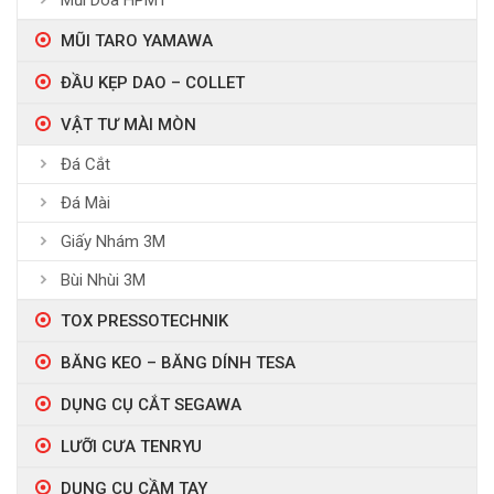
Mũi Doa HPMT
MŨI TARO YAMAWA
ĐẦU KẸP DAO – COLLET
VẬT TƯ MÀI MÒN
Đá Cắt
Đá Mài
Giấy Nhám 3M
Bùi Nhùi 3M
TOX PRESSOTECHNIK
BĂNG KEO – BĂNG DÍNH TESA
DỤNG CỤ CẮT SEGAWA
LƯỠI CƯA TENRYU
DỤNG CỤ CẦM TAY