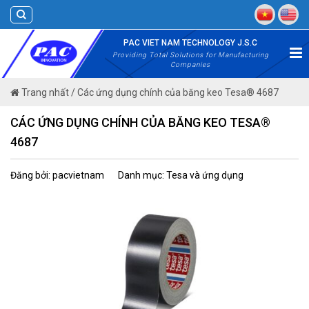
Skip
to
content
PAC VIET NAM TECHNOLOGY J.S.C
Providing Total Solutions for Manufacturing
Companies
Trang nhất
/
Các ứng dụng chính của băng keo Tesa® 4687
CÁC ỨNG DỤNG CHÍNH CỦA BĂNG KEO TESA®
4687
Đăng bởi: pacvietnam
Danh mục: Tesa và ứng dụng