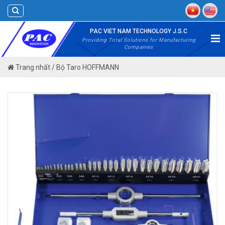
Skip
to
content
PAC VIET NAM TECHNOLOGY J.S.C
Providing Total Solutions for Manufacturing
Companies
Trang nhất
/
Bộ Taro HOFFMANN