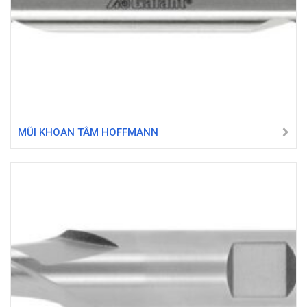
MŨI KHOAN TÂM HOFFMANN