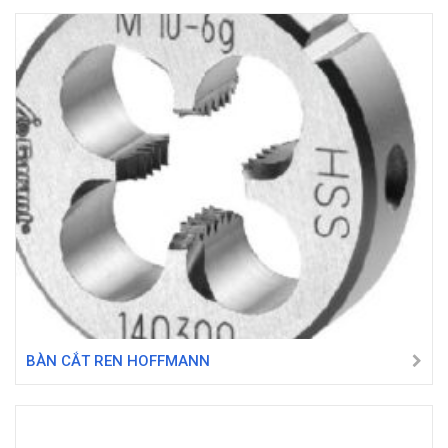
BÀN CẮT REN HOFFMANN