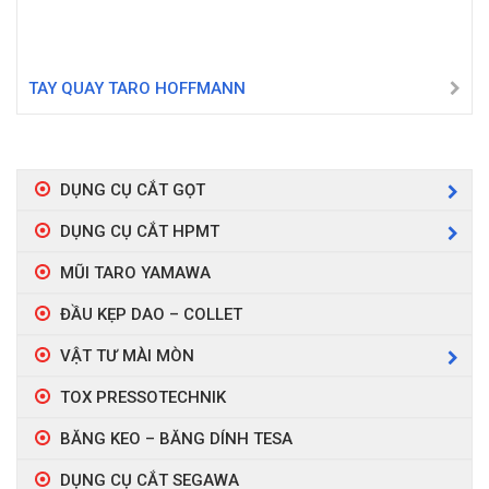
TAY QUAY TARO HOFFMANN
DỤNG CỤ CẮT GỌT
DỤNG CỤ CẮT HPMT
MŨI TARO YAMAWA
ĐẦU KẸP DAO – COLLET
VẬT TƯ MÀI MÒN
TOX PRESSOTECHNIK
BĂNG KEO – BĂNG DÍNH TESA
DỤNG CỤ CẮT SEGAWA