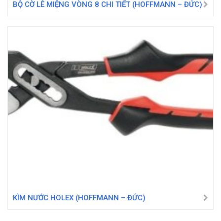
BỘ CỜ LÊ MIỆNG VÒNG 8 CHI TIẾT (HOFFMANN – ĐỨC)
KÌM NƯỚC HOLEX (HOFFMANN – ĐỨC)