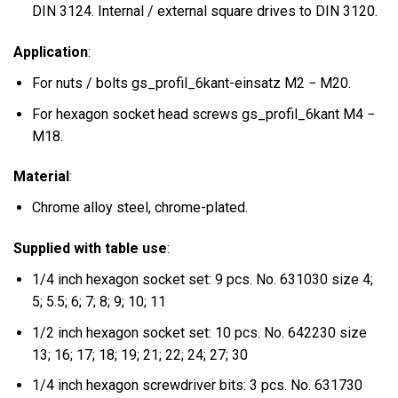
DIN 3124. Internal / external square drives to DIN 3120.
Application
:
For nuts / bolts gs_profil_6kant-einsatz M2 − M20.
For hexagon socket head screws gs_profil_6kant M4 −
M18.
Material
:
Chrome alloy steel, chrome-plated.
Supplied with table use
:
1/4 inch hexagon socket set: 9 pcs. No. 631030 size 4;
5; 5.5; 6; 7; 8; 9; 10; 11
1/2 inch hexagon socket set: 10 pcs. No. 642230 size
13; 16; 17; 18; 19; 21; 22; 24; 27; 30
1/4 inch hexagon screwdriver bits: 3 pcs. No. 631730