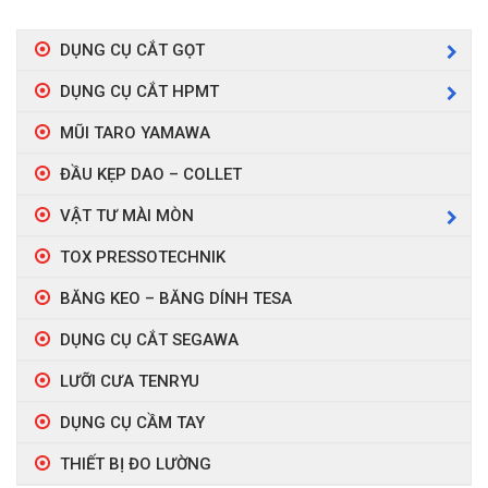
DỤNG CỤ CẮT GỌT
DỤNG CỤ CẮT HPMT
MŨI TARO YAMAWA
ĐẦU KẸP DAO – COLLET
VẬT TƯ MÀI MÒN
TOX PRESSOTECHNIK
BĂNG KEO – BĂNG DÍNH TESA
DỤNG CỤ CẮT SEGAWA
LƯỠI CƯA TENRYU
DỤNG CỤ CẦM TAY
THIẾT BỊ ĐO LƯỜNG