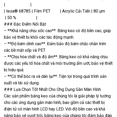
| |
| tesa® 68785 | Film PET | Acrylic Cải Tiến | 80 µm
| 50 % |
### Đặc Điểm Nổi Bật
– **Khả năng chịu sốc cao**: Băng keo có độ bền cao, giúp
bảo vệ thiết bị khỏi các tác động mạnh.
– **Độ bám dính cao**: Đảm bảo độ bám chắc chắn trên
các bề mặt xốp và PET.
– **Chịu hóa chất và độ ẩm**: Băng keo có khả năng chịu
được các yếu tố hóa chất và môi trường ẩm ướt, bảo vệ thiết
bị hiệu quả.
– **Có thể bóc ra và dán lại**: Tiện lợi trong quá trình sản
xuất và tái sử dụng.
### Lựa Chọn Tốt Nhất Cho Ứng Dụng Gắn Màn Hình
Các sản phẩm băng keo của chúng tôi là giải pháp lý tưởng
cho các ứng dụng gắn màn hình, bao gồm cả các thiết bị
điện tử có màn hình LCD hay LED. Với độ bền cao và khả
năng bảo vệ vượt trội, băng keo của chúng tôi đảm bảo đáp