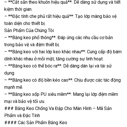
– **Cắt sẵn theo khuôn hiệu quả**: Dễ dàng sử dụng và tiết
kiệm thời gian.
– **Đặc tính che phủ rất hiệu quả**: Tạo lớp màng bảo vệ
toàn diện cho thiết bị.
Sản Phẩm Của Chúng Tôi
– **Băng keo phổ thông**: Đáp ứng các nhu cầu cơ bản
trong bảo vệ và đệm thiết bị.
– **Băng keo với hai lớp keo khác nhau**: Cung cấp độ bám
dính khác nhau ở mỗi mặt, tăng cường sự linh hoạt.
– **Băng keo có thể bóc ra**: Dễ dàng dán lại và tái sử
dụng.
– **Băng keo có độ bền kéo cao**: Chịu được các tác động
mạnh mẽ.
– **Băng keo xốp PU siêu mềm**: Mang lại lớp đệm mềm
mại và bảo vệ tối ưu.
### Băng Keo Chống Va Đập Cho Màn Hình – Mã Sản
Phẩm và Đặc Tính
#### Các Sản Phẩm Băng Keo