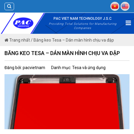
Skip
to
content
PAC VIET NAM TECHNOLOGY J.S.C
Providing Total Solutions for Manufacturing
Companies
Trang nhất
/
Băng keo Tesa – Dán màn hình chịu va đập
BĂNG KEO TESA – DÁN MÀN HÌNH CHỊU VA ĐẬP
Đăng bởi: pacvietnam
Danh mục: Tesa và ứng dụng