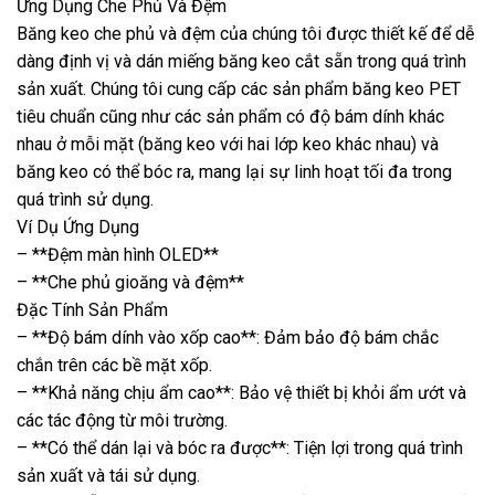
Ứng Dụng Che Phủ Và Đệm
Băng keo che phủ và đệm của chúng tôi được thiết kế để dễ
dàng định vị và dán miếng băng keo cắt sẵn trong quá trình
sản xuất. Chúng tôi cung cấp các sản phẩm băng keo PET
tiêu chuẩn cũng như các sản phẩm có độ bám dính khác
nhau ở mỗi mặt (băng keo với hai lớp keo khác nhau) và
băng keo có thể bóc ra, mang lại sự linh hoạt tối đa trong
quá trình sử dụng.
Ví Dụ Ứng Dụng
– **Đệm màn hình OLED**
– **Che phủ gioăng và đệm**
Đặc Tính Sản Phẩm
– **Độ bám dính vào xốp cao**: Đảm bảo độ bám chắc
chắn trên các bề mặt xốp.
– **Khả năng chịu ẩm cao**: Bảo vệ thiết bị khỏi ẩm ướt và
các tác động từ môi trường.
– **Có thể dán lại và bóc ra được**: Tiện lợi trong quá trình
sản xuất và tái sử dụng.