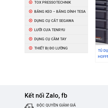
TOX PRESSOTECHNIK
BĂNG KEO – BĂNG DÍNH TESA
DỤNG CỤ CẮT SEGAWA
LƯỠI CƯA TENRYU
DỤNG CỤ CẦM TAY
THIẾT BỊ ĐO LƯỜNG
TỦ D
HOFF
Kết nối Zalo, fb
ĐỘC QUYỀN GIẢM GIÁ