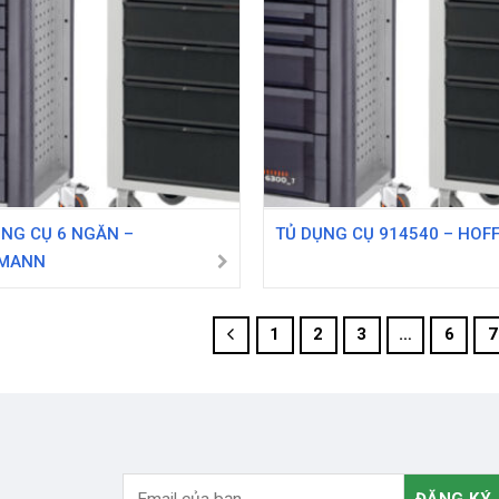
ỤNG CỤ 6 NGĂN –
TỦ DỤNG CỤ 914540 – HO
MANN
1
2
3
…
6
7