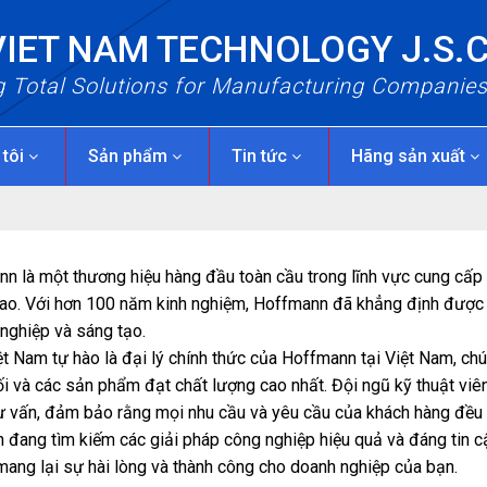
VIET NAM TECHNOLOGY J.S.
g Total Solutions for Manufacturing Companie
 tôi
Sản phẩm
Tin tức
Hãng sản xuất
n là một thương hiệu hàng đầu toàn cầu trong lĩnh vực cung cấp 
ao. Với hơn 100 năm kinh nghiệm, Hoffmann đã khẳng định được vị
nghiệp và sáng tạo.
t Nam tự hào là đại lý chính thức của Hoffmann tại Việt Nam, ch
ối và các sản phẩm đạt chất lượng cao nhất. Đội ngũ kỹ thuật viê
tư vấn, đảm bảo rằng mọi nhu cầu và yêu cầu của khách hàng đều
 đang tìm kiếm các giải pháp công nghiệp hiệu quả và đáng tin c
mang lại sự hài lòng và thành công cho doanh nghiệp của bạn.