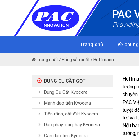
Skip
PAC 
to
content
Providin
Trang chủ
Về chúng
Trang nhất
/
Hãng sản xuất
/
Hoffmann
Hoffman
DỤNG CỤ CẮT GỌT
lượng c
Dụng Cụ Cắt Kyocera
chuyên 
PAC Việ
Mảnh dao tiện Kyocera
tuyệt đ
Tiện rãnh, cắt đứt Kyocera
trợ và 
Dao phay, đài phay Kyocera
Nếu bạn
tưởng, 
Cán dao tiện Kyocera