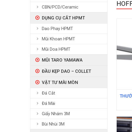
HOF
CBN/PCD/Ceramic
DỤNG CỤ CẮT HPMT
Dao Phay HPMT
Mũi Khoan HPMT
Mũi Doa HPMT
MŨI TARO YAMAWA
ĐẦU KẸP DAO – COLLET
VẬT TƯ MÀI MÒN
Đá Cắt
THƯỚ
Đá Mài
Giấy Nhám 3M
Bùi Nhùi 3M